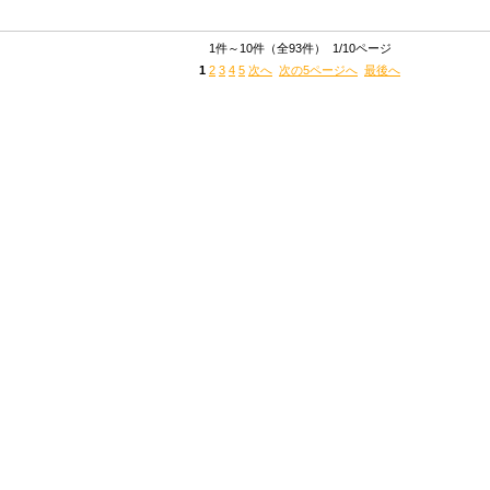
1件～10件（全93件） 1/10ページ
1
2
3
4
5
次へ
次の5ページへ
最後へ