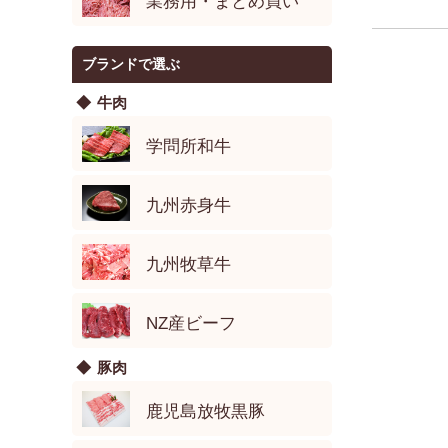
業務用・まとめ買い
ブランドで選ぶ
牛肉
学問所和牛
九州赤身牛
九州牧草牛
NZ産ビーフ
豚肉
鹿児島放牧黒豚