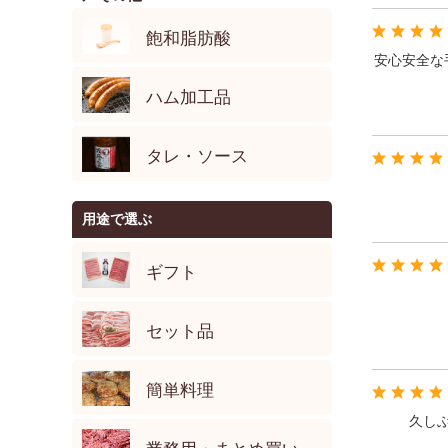
飽和脂肪酸
安心安全な
ハム加工品
タレ・ソース
用途で選ぶ
ギフト
セット品
簡単料理
久し