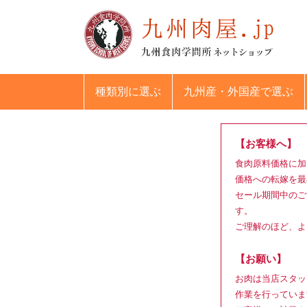
種類別
に選ぶ
九州産・外国産
で選ぶ
【お客様へ】
食肉原料価格に加
価格への転嫁を最
セール期間中のご
す。
ご理解のほど、よ
【お願い】
お肉は当店スタッ
作業を行っていま