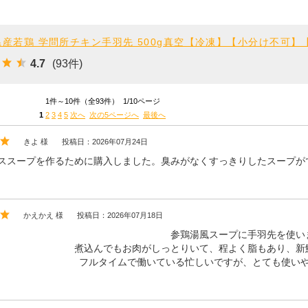
産若鶏 学問所チキン手羽先 500g真空【冷凍】【小分け不可】【
4.7
(93件)
1件～10件（全93件） 1/10ページ
1
2
3
4
5
次へ
次の5ページへ
最後へ
きよ 様
投稿日：2026年07月24日
ススープを作るために購入しました。臭みがなくすっきりしたスープが
かえかえ 様
投稿日：2026年07月18日
参鶏湯風スープに手羽先を使い
煮込んでもお肉がしっとりいて、程よく脂もあり、新
フルタイムで働いている忙しいですが、とても使い