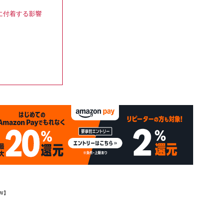
。
に付着する影響
W】