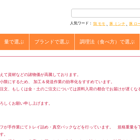
人気ワード：
鶏 モモ
豚 ミンチ
豚 ロ
量
で選ぶ
ブランド
で選ぶ
調理法
（食べ方）で選ぶ
えて資材などの諸物価が高騰しております。
小限にするため、 加工＆発送作業の効率化をすすめています。
注文、もしくは金・土のご注文については原料入荷の都合でお届けが遅くな
ろしくお願い申し上げます。
フが手作業にてトレイ詰め・真空パックなどを行っています。 規格重量を
す。