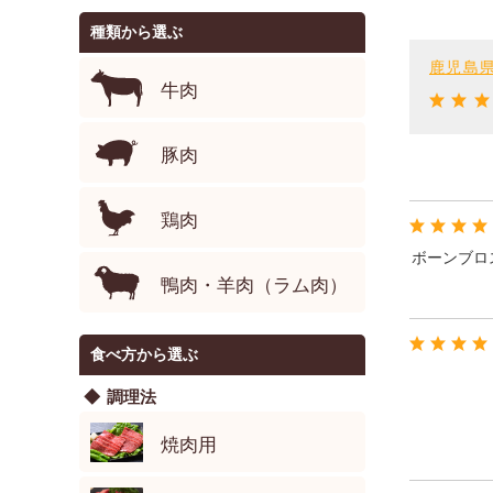
種類から選ぶ
鹿児島県
牛肉
豚肉
鶏肉
ボーンブロ
鴨肉・羊肉（ラム肉）
食べ方から選ぶ
調理法
焼肉用