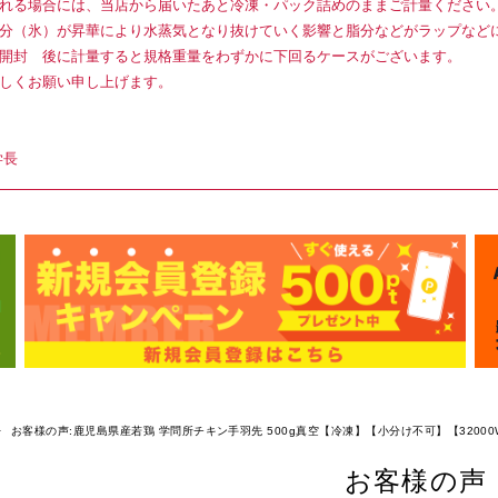
れる場合には、当店から届いたあと冷凍・パック詰めのままご計量ください
分（氷）が昇華により水蒸気となり抜けていく影響と脂分などがラップなど
開封 後に計量すると規格重量をわずかに下回るケースがございます。
しくお願い申し上げます。
学長
お客様の声:鹿児島県産若鶏 学問所チキン手羽先 500g真空【冷凍】【小分け不可】【32000
お客様の声