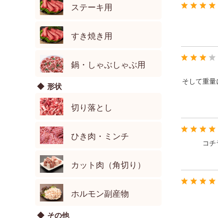
ステーキ用
すき焼き用
鍋・しゃぶしゃぶ用
そして重量
形状
切り落とし
ひき肉・ミンチ
コチ
カット肉（角切り）
ホルモン副産物
その他