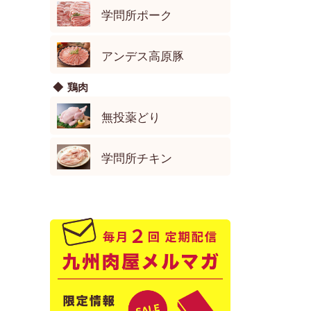
学問所ポーク
アンデス高原豚
鶏肉
無投薬どり
学問所チキン