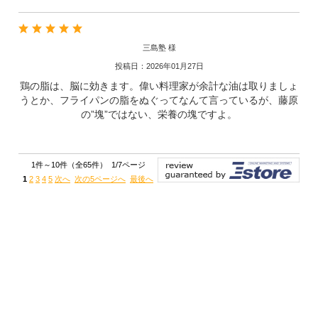
三島塾 様
投稿日：2026年01月27日
鶏の脂は、脳に効きます。偉い料理家が余計な油は取りましょ
うとか、フライパンの脂をぬぐってなんて言っているが、藤原
の”塊”ではない、栄養の塊ですよ。
1件～10件（全65件） 1/7ページ
1
2
3
4
5
次へ
次の5ページへ
最後へ