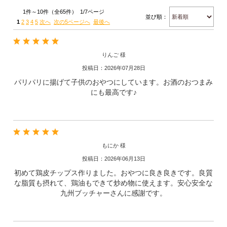
1件～10件（全65件） 1/7ページ
並び順：
1
2
3
4
5
次へ
次の5ページへ
最後へ
りんご 様
投稿日：2026年07月28日
パリパリに揚げて子供のおやつにしています。お酒のおつまみ
にも最高です♪
もにか 様
投稿日：2026年06月13日
初めて鶏皮チップス作りました。おやつに良き良きです。良質
な脂質も摂れて、鶏油もできて炒め物に使えます。安心安全な
九州ブッチャーさんに感謝です。