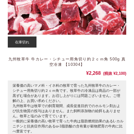
在庫切れ
九州牧草牛 牛カレー・シチュー用角切り約２ｃｍ角 500g 真
空冷凍 【10304】
¥2,268
(税抜 ¥2,100)
栄養価の高いマメ科・イネ科の牧草で育った九州牧草牛のカレー・
シチュー用角切り約２ｃｍ角です。牧草牛の冷凍品は商品の一部が
黒ずむ場合があります。お召し上がりには問題ございません。ご理
解の上、お買い求めください。
九州牧草牛は牧草での飼育期間、成長促進目的でのホルモン剤およ
び抗生物質の投与はありません。また飼料添加物の給餌もありませ
ん。牧草と塩のみで育てています。
一般的に栄養価の高い牧草で育った牛肉は脂肪燃焼効果のあるL-カル
ニチンと抗炎症作用のあるω-3脂肪酸の含有量が穀物肥育の牛肉に比
べ豊富です。