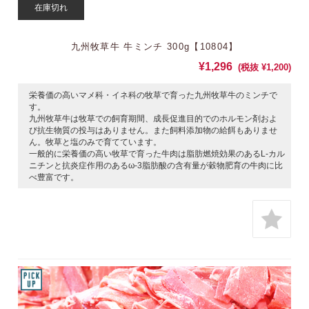
在庫切れ
九州牧草牛 牛ミンチ 300g【10804】
¥1,296
(税抜 ¥1,200)
栄養価の高いマメ科・イネ科の牧草で育った九州牧草牛のミンチで
す。
九州牧草牛は牧草での飼育期間、成長促進目的でのホルモン剤およ
び抗生物質の投与はありません。また飼料添加物の給餌もありませ
ん。牧草と塩のみで育てています。
一般的に栄養価の高い牧草で育った牛肉は脂肪燃焼効果のあるL-カル
ニチンと抗炎症作用のあるω-3脂肪酸の含有量が穀物肥育の牛肉に比
べ豊富です。