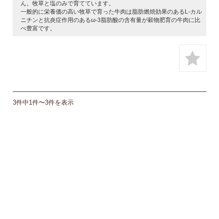
ん。牧草と塩のみで育てています。
一般的に栄養価の高い牧草で育った牛肉は脂肪燃焼効果のあるL-カル
ニチンと抗炎症作用のあるω-3脂肪酸の含有量が穀物肥育の牛肉に比
べ豊富です。
3件中1件〜3件を表示