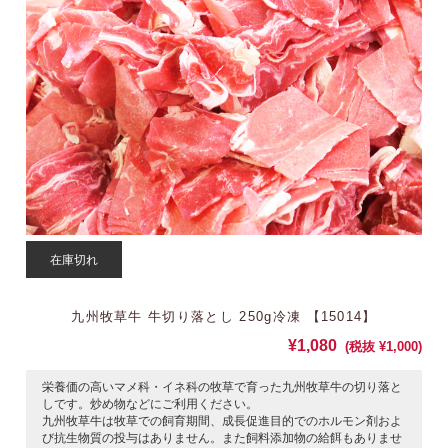
在庫切れ
九州牧草牛 牛切り落とし 250g冷凍 【15014】
¥1,080
(税抜 ¥1,000)
栄養価の高いマメ科・イネ科の牧草で育った九州牧草牛の切り落と
しです。炒め物などにご利用ください。
九州牧草牛は牧草での飼育期間、成長促進目的でのホルモン剤およ
び抗生物質の投与はありません。また飼料添加物の給餌もありませ