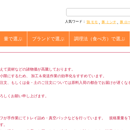
人気ワード：
鶏 モモ
豚 ミンチ
豚 ロ
量
で選ぶ
ブランド
で選ぶ
調理法
（食べ方）で選ぶ
えて資材などの諸物価が高騰しております。
小限にするため、 加工＆発送作業の効率化をすすめています。
注文、もしくは金・土のご注文については原料入荷の都合でお届けが遅くな
ろしくお願い申し上げます。
フが手作業にてトレイ詰め・真空パックなどを行っています。 規格重量を
す。