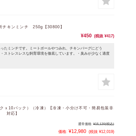
チキンミンチ 250g【30800】
¥450
(税抜 ¥417)
使ったミンチです。ミートボールやつみれ、チキンバーグにどう
。・ストレスレスな飼育環境を徹底しています。・臭みが少なく適度
パックｘ10パック）（冷凍）【冷凍・小分け不可・簡易包装非
対応】
通常価格:
¥15,120
(税込)
¥12,980
価格:
(税抜 ¥12,019)