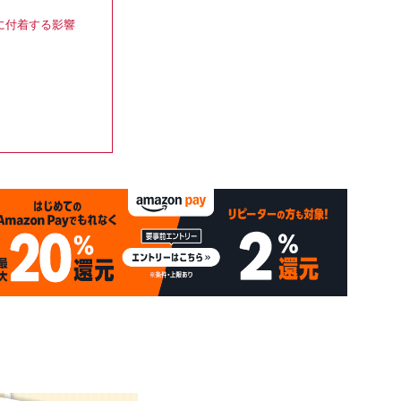
。
に付着する影響