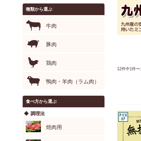
種類から選ぶ
牛肉
豚肉
鶏肉
12件中1件〜
鴨肉・羊肉（ラム肉）
食べ方から選ぶ
調理法
焼肉用