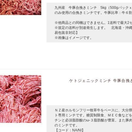
九州産 牛豚合挽きミンチ 5kg（500gパッ
のみ使用の合挽きミンチです。牛豚比率：牛６割
※他商品との同梱はできません。1送料で最大2セ
※規定の送料が別途発生します。 北海道・沖
易包装非対応】
※画像はイメージです。
ケトジェニックミンチ 牛豚合挽きミ
ＮＺ産ホルモンフリー牧草牛をベースに、大分
ト専用ミンチです。糖質制限食、ＭＥＣ食など
チンと必須脂肪酸のω-３脂肪酸が豊富。また豚
のミンチです。
【コード：NA/NI】