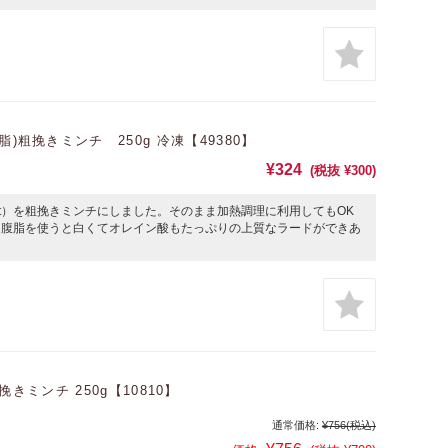
脂)粗挽きミンチ 250g 冷凍【49380】
¥324
(税抜 ¥300)
fat）を粗挽きミンチにしました。そのまま加熱調理に利用してもOK
。腹脂を使うと白くてオレイン酸もたっぷりの上質なラードができあ
きミンチ 250g【10810】
通常価格:
¥756
(税込)