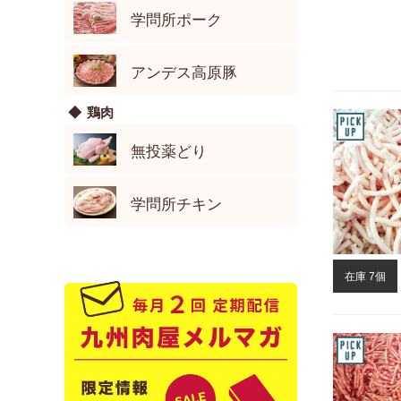
学問所ポーク
アンデス高原豚
鶏肉
無投薬どり
学問所チキン
在庫 7個