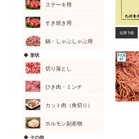
ステーキ用
すき焼き用
在庫 5個
鍋・しゃぶしゃぶ用
形状
切り落とし
ひき肉・ミンチ
カット肉（角切り）
ホルモン副産物
その他