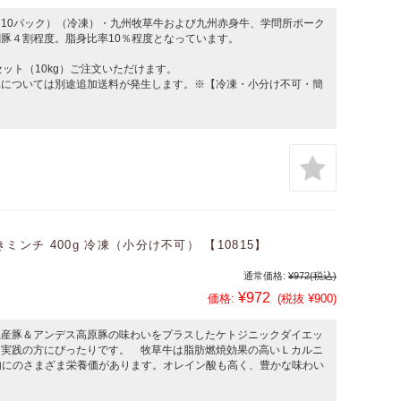
クｘ10パック）（冷凍）・九州牧草牛および九州赤身牛、学問所ポーク
豚４割程度。脂身比率10％程度となっています。
ット（10kg）ご注文いただけます。
縄については別途追加送料が発生します。※【冷凍・小分け不可・簡
ンチ 400g 冷凍（小分け不可） 【10815】
通常価格:
¥972
(税込)
¥972
価格:
(税抜 ¥900)
県産豚＆アンデス高原豚の味わいをプラスしたケトジニックダイエッ
を実践の方にぴったりです。 牧草牛は脂肪燃焼効果の高いＬカルニ
肉にのさまざま栄養価があります。オレイン酸も高く、豊かな味わい