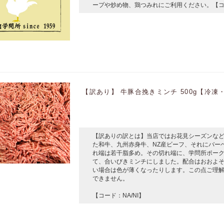
ープや炒め物、鶏つみれにご利用ください。【コード:
【訳あり】 牛豚合挽きミンチ 500g【冷
【訳ありの訳とは】当店ではお花見シーズンな
た和牛、九州赤身牛、NZ産ビーフ、それにバーベキ
れ端は若干脂多め。その切れ端に、学問所ポー
て、合いびきミンチにしました。配合はおおよそ
い場合は色が薄くなったりします。この点ご理
できません。
【コード：NA/NI】