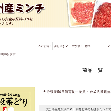
表示切替：
並び順：
10件を表示
商品一覧
大分県産50日飼育抗生物質・合成抗菌剤無投
大分県産無投薬５０日飼育どりの粗挽きミンチで