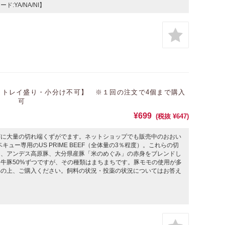
YA/NA/NI】
凍・トレイ盛り・小分け不可】 ※１回の注文で4個まで購入
可
¥699
(税抜 ¥647)
どに大量の切れ端くずがでます。ネットショップでも販売中のおおい
ュー専用のUS PRIME BEEF（全体量の3％程度）。これらの切
ク、アンデス高原豚、大分県産豚「米のめぐみ」の赤身をブレンドし
牛豚50%ずつですが、その種類はまちまちです。豚モモの使用が多
解の上、ご購入ください。飼料の状況・投薬の状況についてはお答え