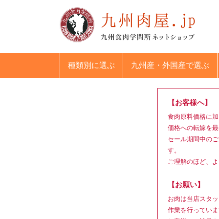
種類別
に選ぶ
九州産・外国産
で選ぶ
【お客様へ】
食肉原料価格に加
価格への転嫁を最
セール期間中のご
す。
ご理解のほど、よ
【お願い】
お肉は当店スタッ
作業を行っていま