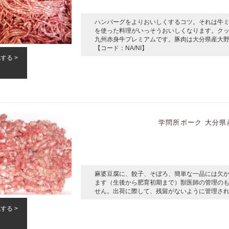
ハンバーグをよりおいしくするコツ。それは牛
を使った料理がいっそうおいしくなります。ク
九州赤身牛プレミアムです。豚肉は大分県産大
【コード：NA/NI】
認する
学問所ポーク 大分県産
麻婆豆腐に、餃子、そぼろ、簡単な一品には欠
ます（生後から肥育初期まで）獣医師の管理の
せん。出荷に際して、残留がないように管理されて
認する