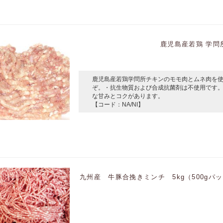
鹿児島産若鶏 学問所
鹿児島産若鶏学問所チキンのモモ肉とムネ肉を
ぞ。・抗生物質および合成抗菌剤は不使用です
な甘みとコクがあります。
【コード：NA/NI】
九州産 牛豚合挽きミンチ 5kg（500g