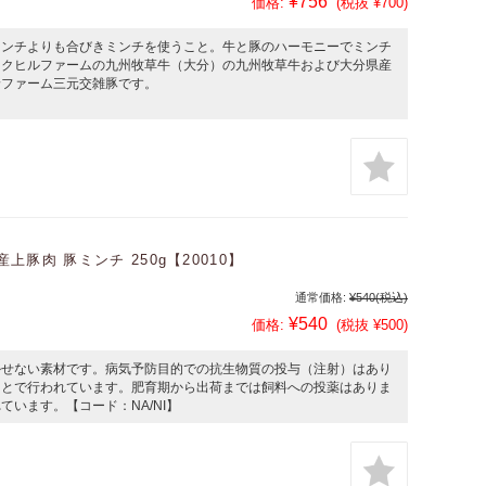
¥756
価格:
(税抜 ¥700)
ミンチよりも合びきミンチを使うこと。牛と豚のハーモニーでミンチ
ックヒルファームの九州牧草牛（大分）の九州牧草牛および大分県産
野ファーム三元交雑豚です。
上豚肉 豚ミンチ 250g【20010】
通常価格:
¥540
(税込)
¥540
価格:
(税抜 ¥500)
かせない素材です。病気予防目的での抗生物質の投与（注射）はあり
もとで行われています。肥育期から出荷までは飼料への投薬はありま
います。【コード：NA/NI】