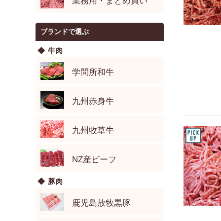
業務用・まとめ買い
ブランドで選ぶ
牛肉
学問所和牛
九州赤身牛
九州牧草牛
NZ産ビーフ
豚肉
鹿児島放牧黒豚