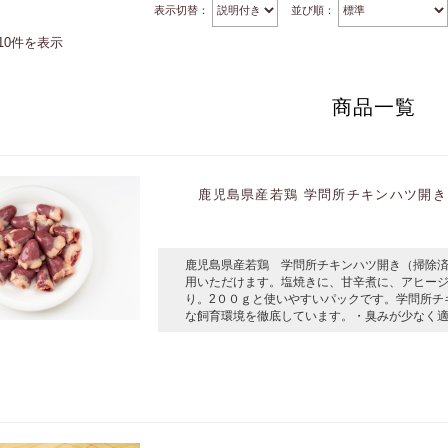
表示切替：
並び順：
10件を表示
商品一覧
鹿児島県産若鶏 学問所チキンハツ開き（
鹿児島県産若鶏 学問所チキンハツ開き（掃除済
用いただけます。塩焼きに、甘辛煮に、アヒー
り。2００ｇと使いやすいパックです。学問所チ
な飼育環境を徹底しています。・臭みが少なく適度