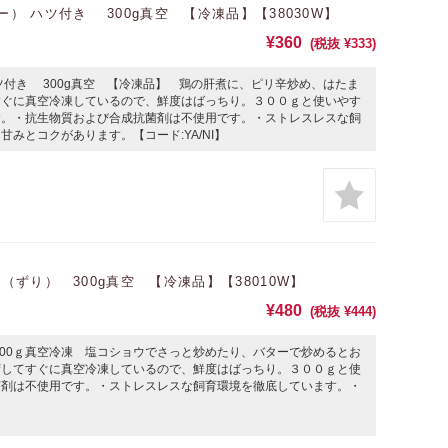
） ハツ付き 300g真空 【冷凍品】【38030W】
¥360
(税抜 ¥333)
ツ付き 300g真空 【冷凍品】 鶏の肝煮に、ピリ辛炒め、はたま
すぐに真空冷凍しているので、鮮度はばっちり。３００ｇと使いやす
す。・抗生物質および合成抗菌剤は不使用です。・ストレスレスな飼
みとコクがあります。【コード:YA/NI】
ずり） 300g真空 【冷凍品】【38010W】
¥480
(税抜 ¥444)
300ｇ真空冷凍 塩コショウでさっと炒めたり、バターで炒めるとお
荷してすぐに真空冷凍しているので、鮮度はばっちり。３００ｇと使
菌剤は不使用です。・ストレスレスな飼育環境を徹底しています。・