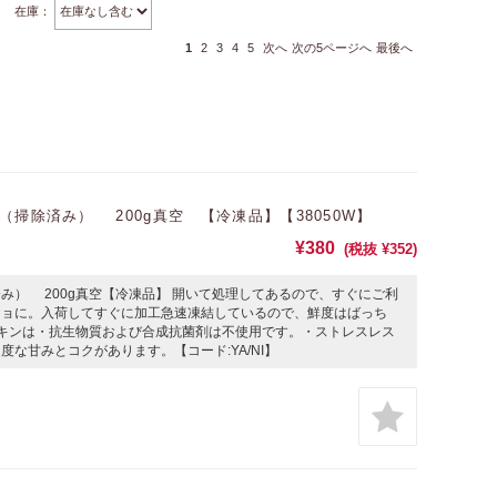
在庫：
1
2
3
4
5
次へ
次の5ページへ
最後へ
掃除済み） 200g真空 【冷凍品】【38050W】
¥380
(税抜 ¥352)
み） 200g真空【冷凍品】 開いて処理してあるので、すぐにご利
ジョに。入荷してすぐに加工急速凍結しているので、鮮度はばっち
キンは・抗生物質および合成抗菌剤は不使用です。・ストレスレス
な甘みとコクがあります。【コード:YA/NI】