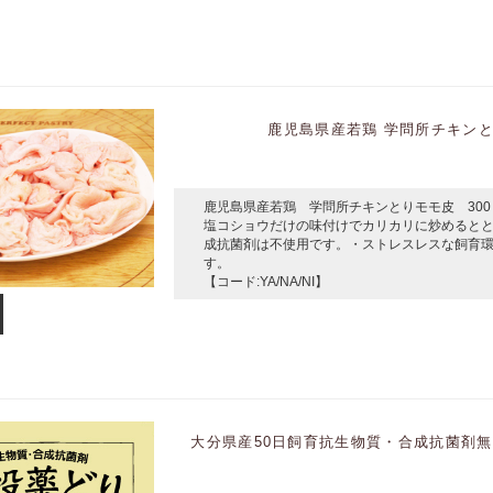
鹿児島県産若鶏 学問所チキンとり
鹿児島県産若鶏 学問所チキンとりモモ皮 300ｇ 
塩コショウだけの味付けでカリカリに炒めると
成抗菌剤は不使用です。・ストレスレスな飼育
す。
【コード:YA/NA/NI】
大分県産50日飼育抗生物質・合成抗菌剤無投