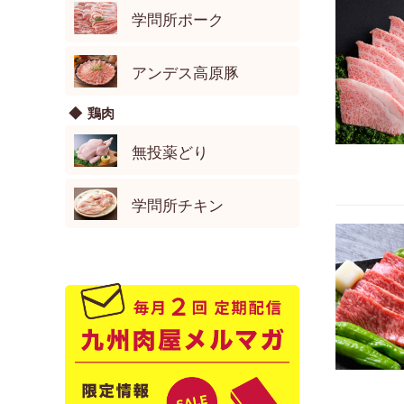
学問所ポーク
アンデス高原豚
鶏肉
無投薬どり
学問所チキン