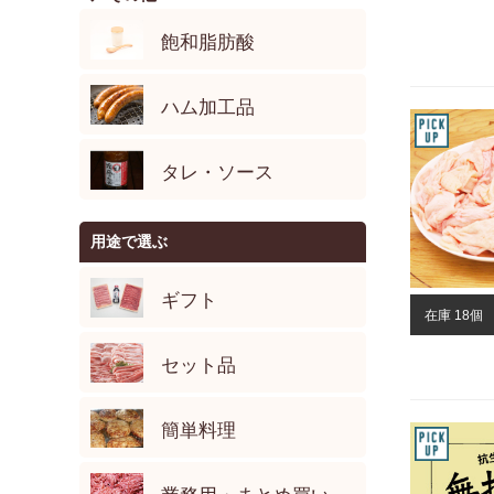
飽和脂肪酸
ハム加工品
タレ・ソース
用途で選ぶ
ギフト
在庫 18個
セット品
簡単料理