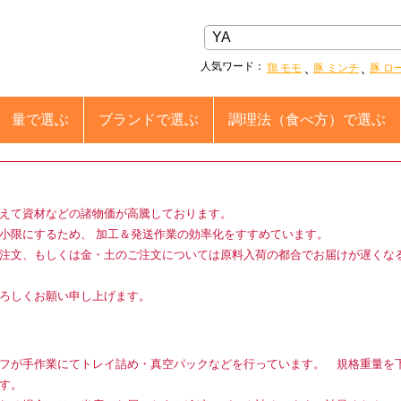
人気ワード：
鶏 モモ
豚 ミンチ
豚 ロ
量
で選ぶ
ブランド
で選ぶ
調理法
（食べ方）で選ぶ
えて資材などの諸物価が高騰しております。
小限にするため、 加工＆発送作業の効率化をすすめています。
注文、もしくは金・土のご注文については原料入荷の都合でお届けが遅くな
ろしくお願い申し上げます。
フが手作業にてトレイ詰め・真空パックなどを行っています。 規格重量を
す。