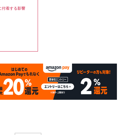
。
に付着する影響