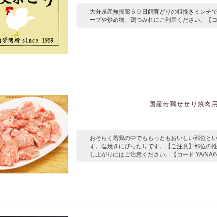
大分県産無投薬５０日飼育どりの粗挽きミンチで
ープや炒め物、鶏つみれにご利用ください。【コード:
国産若鶏せせり焼肉用 
おそらく若鶏の中でももっともおいしい部位と
す。塩焼きにぴったりです。【ご注意】部位の
し上がりにはご注意ください。【コード:YA/NA/N