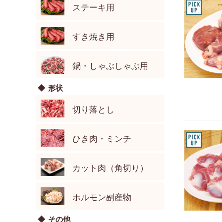
ステーキ用
すき焼き用
鍋・しゃぶしゃぶ用
形状
切り落とし
ひき肉・ミンチ
カット肉（角切り）
ホルモン副産物
その他