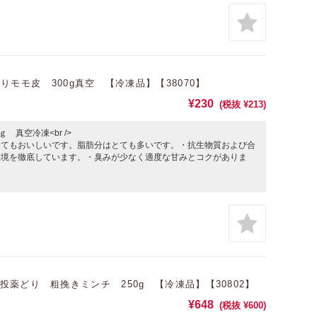
モモ皮 300g真空 【冷凍品】【38070】
¥230
(税抜 ¥213)
真空冷凍<br />
とてもおいしいです。脂肪分はとても多いです。・抗生物質および合
環境を徹底しています。・臭みが少なく適度な甘みとコクがありま
薬どり 粗挽きミンチ 250g 【冷凍品】【30802】
¥648
(税抜 ¥600)