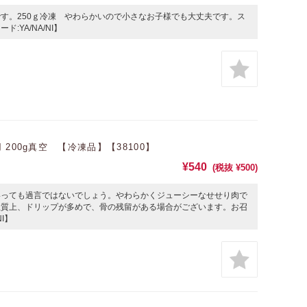
す。250ｇ冷凍 やわらかいので小さなお子様でも大丈夫です。ス
YA/NA/NI】
200g真空 【冷凍品】【38100】
¥540
(税抜 ¥500)
いっても過言ではないでしょう。やわらかくジューシーなせせり肉で
性質上、ドリップが多めで、骨の残留がある場合がございます。お召
I】