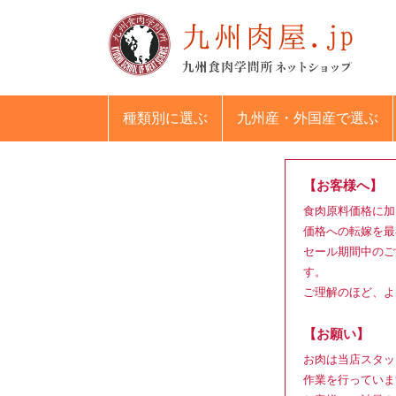
種類別
に選ぶ
九州産・外国産
で選ぶ
【お客様へ】
食肉原料価格に加
価格への転嫁を最
セール期間中のご
す。
ご理解のほど、よ
【お願い】
お肉は当店スタッ
作業を行っていま