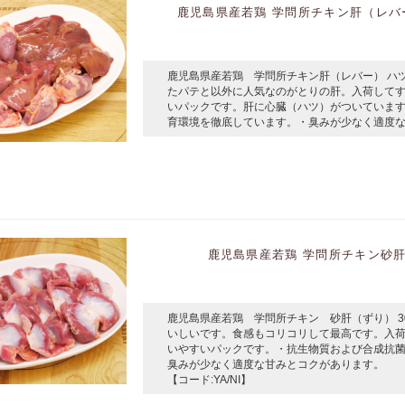
鹿児島県産若鶏 学問所チキン肝（レバー
鹿児島県産若鶏 学問所チキン肝（レバー） ハ
たパテと以外に人気なのがとりの肝。入荷して
いパックです。肝に心臓（ハツ）がついていま
育環境を徹底しています。・臭みが少なく適度な甘
鹿児島県産若鶏 学問所チキン砂肝（
鹿児島県産若鶏 学問所チキン 砂肝（ずり） 
いしいです。食感もコリコリして最高です。入
いやすいパックです。・抗生物質および合成抗
臭みが少なく適度な甘みとコクがあります。
【コード:YA/NI】