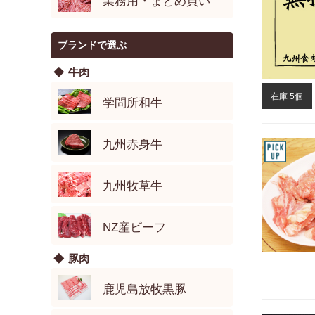
業務用・まとめ買い
ブランドで選ぶ
牛肉
在庫 5個
学問所和牛
九州赤身牛
九州牧草牛
NZ産ビーフ
豚肉
鹿児島放牧黒豚