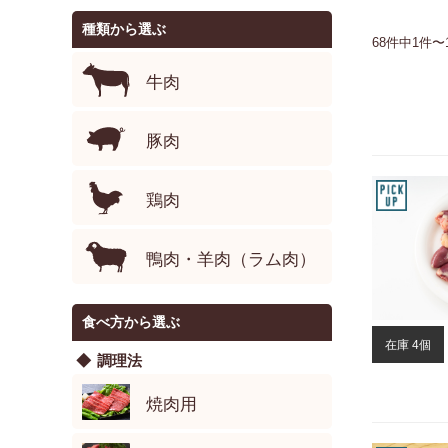
種類から選ぶ
68件中1件〜
牛肉
豚肉
鶏肉
鴨肉・羊肉（ラム肉）
食べ方から選ぶ
在庫 4個
調理法
焼肉用