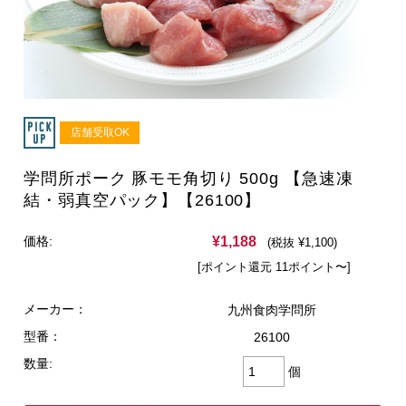
店舗受取OK
学問所ポーク 豚モモ角切り 500g 【急速凍
結・弱真空パック】【26100】
¥1,188
価格:
(税抜 ¥1,100)
[ポイント還元 11ポイント〜]
メーカー：
九州食肉学問所
型番：
26100
数量:
個