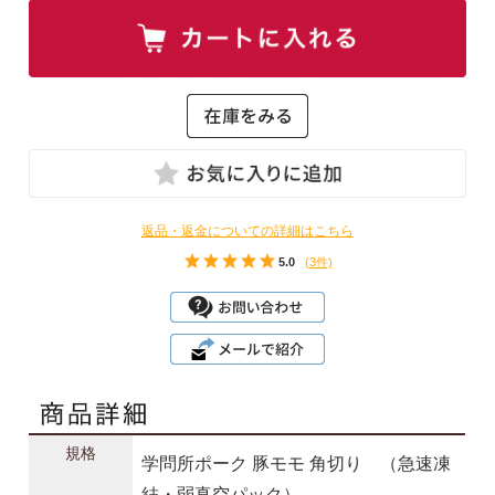
返品・返金についての詳細はこちら
5.0
(3件)
規格
学問所ポーク 豚モモ 角切り （急速凍
結・弱真空パック）