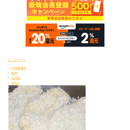
トップページ
九州産豚肉
豚肉
九州産
500ｇ