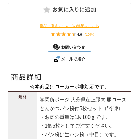
返品・返金についての詳細はこちら
4.6
(18件)
☆本商品はローカーボ非対応です。
規格
学問所ポーク 大分県産上豚肉 豚ロース
とんかつパン粉付5枚セット（’冷凍）
・お肉の重量は1枚100ｇです。
・1個5枚としてご注文ください。
・パン粉は生パン粉（中目）です。