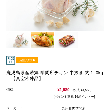
店舗受取OK
鹿児島県産若鶏 学問所チキン 中抜き 約１.0kg
【真空冷凍品】
¥1,680
価格:
(税抜 ¥1,556)
[ポイント還元 16ポイント〜]
メーカー：
九州食肉学問所