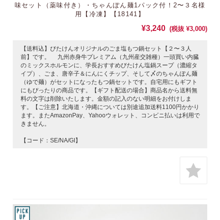
味セット（薬味付き）・ちゃんぽん麺1パック付！2〜３名様
用【冷凍】【18141】
¥3,240
(税抜 ¥3,000)
【送料込】びたけんオリジナルのごま塩もつ鍋セット【２〜３人
前】です。 九州赤身牛プレミアム（九州産交雑種）一頭買い内臓
のミックスホルモンに、学長おすすめびたけん塩鍋スープ（濃縮タ
イプ）、ごま、唐辛子＆にんにくチップ、そして〆のちゃんぽん麺
（ゆで麺）がセットになったもつ鍋セットです。自宅用にもギフト
にもぴったりの商品です。【ギフト配送の場合】商品名から送料無
料の文字は削除いたします。金額の記入のない明細をお付けしま
す。【ご注意】北海道・沖縄については別途追加送料1100円かかり
ます。またAmazonPay、Yahooウォレット、コンビニ払いは利用で
きません。
【コード：SE/NA/GI】