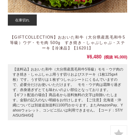
在庫切れ
【GIFTCOLLECTION】おおいた和牛（大分県産黒毛和牛5
等級）ウデ・モモ肉 500g すき焼き・しゃぶしゃぶ・ステ
ーキ【冷凍品】【16201】
¥6,480
(税抜 ¥6,000)
【送料込】おおいた和牛（大分県産黒毛和牛5等級）モモ・ウデ肉の
すき焼き・しゃぶしゃぶ用うす切りおよびステーキ（1枚125gx4
枚）です。うす切りは１枚ずつしゃぶシートにくるんでいますの
で、必要分だけお使いいただけます。 モモ・ウデ肉は霜降り過ぎ
ず、赤身過ぎずとても味わいのよい部位となっております。
【ギフト配送の場合】商品名から送料無料の文字は削除いたしま
す。金額の記入のない明細をお付けします。【ご注意】北海道・沖
縄については別途追加送料1100円かかります。またAmazonPay、Y
ahooウォレット、コンビニ払いは利用できません。【コード：ST/Y
A/SU/SH/GI】