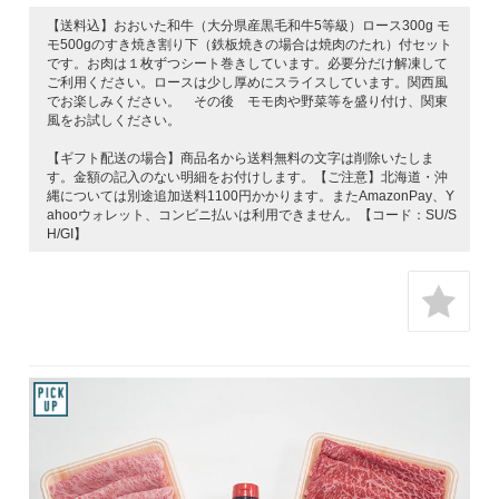
【送料込】おおいた和牛（大分県産黒毛和牛5等級）ロース300g モ
モ500gのすき焼き割り下（鉄板焼きの場合は焼肉のたれ）付セット
です。お肉は１枚ずつシート巻きしています。必要分だけ解凍して
ご利用ください。ロースは少し厚めにスライスしています。関西風
でお楽しみください。 その後 モモ肉や野菜等を盛り付け、関東
風をお試しください。
【ギフト配送の場合】商品名から送料無料の文字は削除いたしま
す。金額の記入のない明細をお付けします。【ご注意】北海道・沖
縄については別途追加送料1100円かかります。またAmazonPay、Y
ahooウォレット、コンビニ払いは利用できません。【コード：SU/S
H/GI】