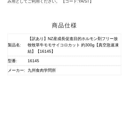
み用としてご利用ください。 【コード:YA/ST】
商品仕様
【訳あり】NZ産成長促進目的ホルモン剤フリー放
製品名:
牧牧草牛モモサイコロカット 約300g【真空急速凍
結】【16145】
型番:
16145
メーカー:
九州食肉学問所