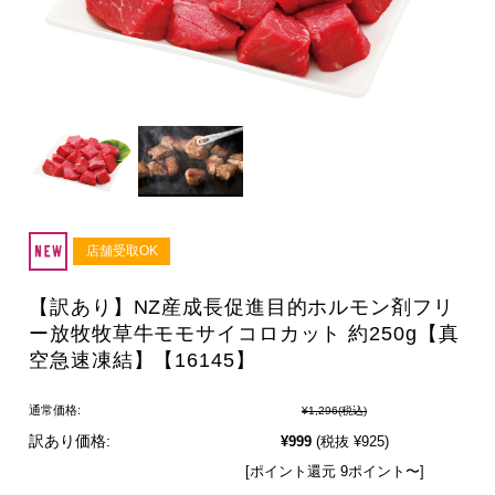
店舗受取OK
【訳あり】NZ産成長促進目的ホルモン剤フリ
ー放牧牧草牛モモサイコロカット 約250g【真
空急速凍結】【16145】
通常価格:
¥1,296
(税込)
訳あり価格:
¥999
(税抜 ¥925)
[ポイント還元 9ポイント〜]