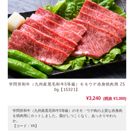
学問所和牛（九州産黒毛和牛5等級）モモウデ赤身焼肉用 25
0g【15321】
¥3,240
(税抜 ¥3,000)
学問所和牛（九州産黒毛和牛5等級）のモモ・ウデ肉の上質な赤身肉
を焼肉用にカットしました。脂がしつこくなく、あっさりやわら
か。
【コード：YA】