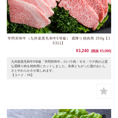
学問所和牛（九州産黒毛和牛5等級） 霜降り焼肉用 250g【1
5311】
¥3,240
(税抜 ¥3,000)
九州産黒毛和牛5等級「学問所和牛」のバラ肉・モモ・ウデ肉の上質
な霜降り肉を焼肉用にカットしました。赤身とちがった脂のおいし
さとやわらかさが楽しめます。
【コード：YA】