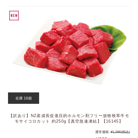
在庫 16個
【訳あり】NZ産成長促進目的ホルモン剤フリー放牧牧草牛モ
モサイコロカット 約250g【真空急速凍結】【16145】
通常価格:
¥1,296
(税込)