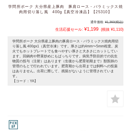
学問所ポーク 大分県産上豚肉 豚肩ロース・バラミックス焼
肉用切り落し風 400g【真空冷凍品】【25310】
通常価格:
¥1,360
(税込)
¥1,199
生活応援セール:
(税抜 ¥1,110)
学問所ポーク 大分県産上豚肉の豚肩ロース・バラミックス焼肉用切
り落し風 400gx1（真空冷凍）です。厚さは約4mm〜5mm程度。炭
火でもホットプレートでも食べやすい厚さと大きさにカットしてい
ます。回鍋肉や野菜炒めにもばっちりです。病気予防目的での抗生
物質の投与（注射）はあります（生後から肥育初期まで）獣医師の
管理のもとで行われています。肥育期から出荷までは飼料への投薬
はありません。出荷に際して、残留がないように管理されていま
す。
【コード：YA】