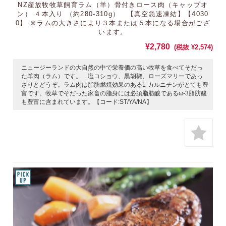
NZ産放牧牧草飼育ラム（羊）骨付きロース肉（キャップオ
ン） ４本入り （約280-310g） 【真空急速凍結】【4030
0】 ※ラムの大きさにより３本または５本になる場合がござ
います。
¥2,780
(税抜 ¥2,574)
ニュージーランドの大自然の中で栄養価の高い牧草を食べてそだっ
た羊肉（ラム）です。 塩コショウ、黒胡椒、ローズマリーであっ
さりとどうぞ。ラム肉は脂肪燃焼効果のあるL-カルニチンがとても豊
富です。牧草でそだった家畜の脂身には必須脂肪酸であるω-3脂肪酸
も豊富に含まれています。【コード:ST/YA/NA】