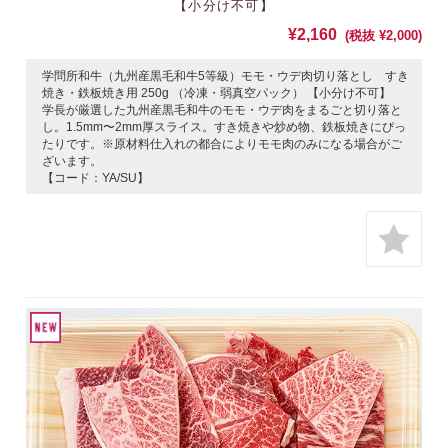
【小分け不可】
¥2,160
(税抜 ¥2,000)
学問所和牛（九州産黒毛和牛5等級）モモ・ウデ肉切り落とし すき
焼き・鉄板焼き用 250g （冷凍・弱真空パック） 【小分け不可】
学長が厳選した九州産黒毛和牛のモモ・ウデ肉をまるごと切り落と
し。1.5mm〜2mm厚スライス。すき焼きや炒め物、鉄板焼きにぴっ
たりです。※原材料仕入れの都合によりモモ肉のみになる場合がご
ざいます。
【コード：YA/SU】