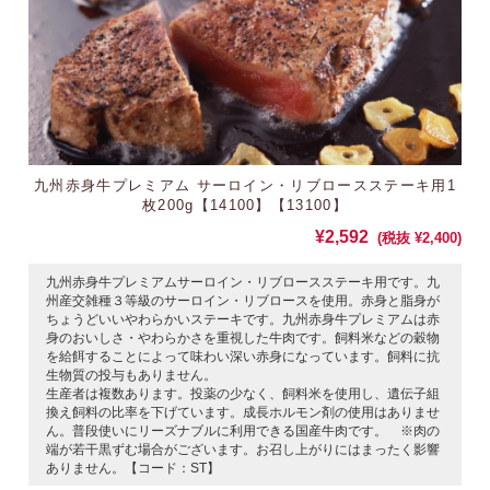
九州赤身牛プレミアム サーロイン・リブロースステーキ用1
枚200g【14100】【13100】
¥2,592
(税抜 ¥2,400)
九州赤身牛プレミアムサーロイン・リブロースステーキ用です。九
州産交雑種３等級のサーロイン・リブロースを使用。赤身と脂身が
ちょうどいいやわらかいステーキです。九州赤身牛プレミアムは赤
身のおいしさ・やわらかさを重視した牛肉です。飼料米などの穀物
を給餌することによって味わい深い赤身になっています。飼料に抗
生物質の投与もありません。
生産者は複数あります。投薬の少なく、飼料米を使用し、遺伝子組
換え飼料の比率を下げています。成長ホルモン剤の使用はありませ
ん。普段使いにリーズナブルに利用できる国産牛肉です。 ※肉の
端が若干黒ずむ場合がございます。お召し上がりにはまったく影響
ありません。【コード：ST】