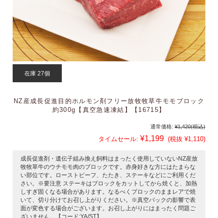
在庫 27個
NZ産成長促進目的ホルモン剤フリー放牧牧草牛モモブロック
約300g【真空急速凍結】【16715】
通常価格:
¥1,420
(税込)
¥1,199
タイムセール:
(税抜 ¥1,110)
成長促進剤・遺伝子組み換え飼料はまったく使用していないNZ産放
牧牧草牛のウチモモ肉のブロックです。赤身好きな方にはたまらな
い部位です。ローストビーフ、たたき、ステーキなどにご利用くだ
さい。※要注意 ステーキはブロックをカットしてから焼くと、加熱
しすぎ固くなる場合があります。なるべくブロックのままレアで焼
いて、切り分けてお召し上がりください。※真空パックの影響で表
面が変色する場合がございます。お召し上がりにはまったく問題ご
ざいません。【コード:YA/ST】