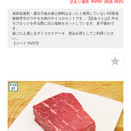
¥999
訳あり価格:
(税抜 ¥925)
成長促進剤・遺伝子組み換え飼料はまったく使用していないNZ産放
牧牧草牛のウチモモ肉のサイコロカットです。 【訳ありとは】牛モ
モブロックを作る際に出た端材をカットしています。若干硬めで
す。
歯ごたえ感じるサイコロステーキ、煮込み用としてご利用くださ
い。
【コード:YA/ST】