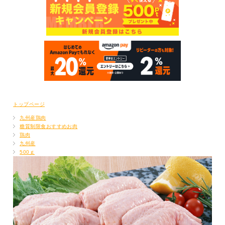
トップページ
九州産鶏肉
糖質制限食おすすめお肉
鶏肉
九州産
500ｇ