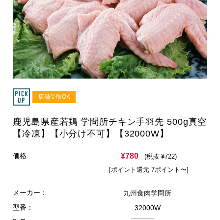
店舗受取OK
鹿児島県産若鶏 学問所チキン手羽先 500g真空
【冷凍】【小分け不可】【32000W】
¥780
価格:
(税抜 ¥722)
[ポイント還元 7ポイント〜]
メーカー：
九州食肉学問所
型番：
32000W