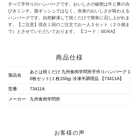
すべて手作りのハンバーグです。おいしさの秘密は牛と豚の合
びきミンチ。脂ギッシュではなく、赤身のおいしさが味わえる
ハンバーグです。自然解凍して焼くだけで簡単に召し上がれま
す。【ご注意】現在１回のご注文でお一人２セット（２０個ま
で）とさせていただいております。 【コード：SE/KA】
商品仕様
あとは焼くだけ 九州食肉学問所手作りハンバーグ 1
製品名:
0枚セット(１枚150g) 冷凍半調理品 【73411A】
型番:
73411A
メーカー:
九州食肉学問所
お客様の声