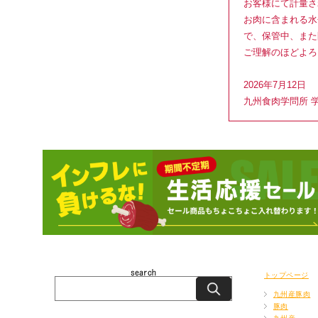
お客様にて計量さ
お肉に含まれる水
で、保管中、また
ご理解のほどよろ
2026年7月12日
九州食肉学問所 
トップページ
九州産豚肉
豚肉