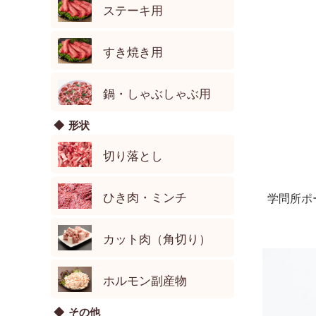
ステーキ用
すき焼き用
鍋・しゃぶしゃぶ用
形状
切り落とし
ひき肉・ミンチ
学問所ポ
カット肉（角切り）
ホルモン副産物
その他