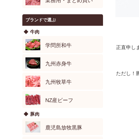
業務用・まとめ買い
ブランドで選ぶ
牛肉
学問所和牛
正直申し
九州赤身牛
ただし！
九州牧草牛
NZ産ビーフ
豚肉
鹿児島放牧黒豚