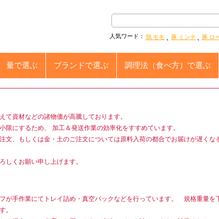
人気ワード：
鶏 モモ
豚 ミンチ
豚 ロ
量
で選ぶ
ブランド
で選ぶ
調理法
（食べ方）で選ぶ
えて資材などの諸物価が高騰しております。
小限にするため、 加工＆発送作業の効率化をすすめています。
注文、もしくは金・土のご注文については原料入荷の都合でお届けが遅くな
ろしくお願い申し上げます。
フが手作業にてトレイ詰め・真空パックなどを行っています。 規格重量を
す。