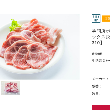
店舗
学問所ポ
ックス焼
310】
通常価格:
生活応援セ
メーカー：
型番：
数量: