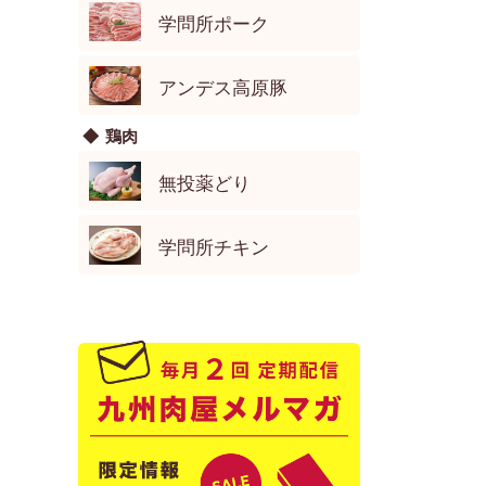
学問所ポーク
アンデス高原豚
鶏肉
無投薬どり
学問所チキン