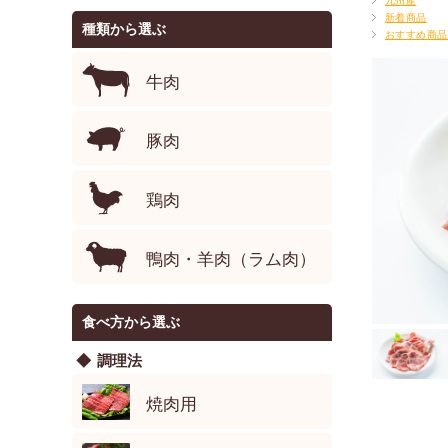
九州産
新着商品
種類から選ぶ
おすすめ商品
牛肉
豚肉
鶏肉
鴨肉・羊肉（ラム肉）
食べ方から選ぶ
調理法
焼肉用