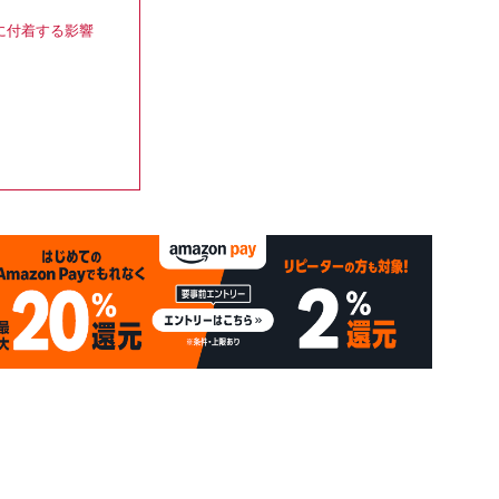
。
に付着する影響