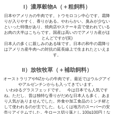
I）濃厚穀物A（＋粗飼料）
日本やアメリカの牛肉です。トウモロコシ中心です。霜降
りが入りやすく、香りがある。やわらかい。臭みが少ない
といった特徴があり、焼肉店やステーキ店で使われている
お肉の大半はこちらです。国産は高いのでアメリカ産がほ
とんどですが(笑)
日本人の多くに親しみのある味です。日本の和牛の霜降り
はアメリカ産牛肉への対抗の延長線上で生まれたといえま
す。
II）放牧牧草（＋補助飼料）
オーストラリアやNZからの牛肉です。最近ではウルグアイ
やアルゼンチンからも入ってきています。
いわゆるグラスフェッドです。 今は日本でも人気です
ね。ただし、昔は独特な香りがだめな日本人も多く、あま
り人気がありませんでした。外食や加工食品のミンチ材と
して使われるのが主でした。もしくは地方のスーパーの安
売りアイテムでした。牛ロース切り落とし 100g100円！な