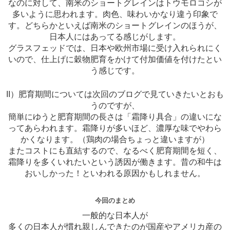
なのに対して、南米のショートグレインはトウモロコシが
多いように思われます。肉色、味わいかなり違う印象で
す。どちらかといえば南米のショートグレインのほうが、
日本人にはあってる感じがします。
グラスフェッドでは、日本や欧州市場に受け入れられにく
いので、仕上げに穀物肥育をかけて付加価値を付けたとい
う感じです。
II）肥育期間については次回のブログで見ていきたいとおも
うのですが、
簡単にゆうと肥育期間の長さは「霜降り具合」の違いにな
ってあらわれます。霜降りが多いほど、濃厚な味でやわら
かくなります。（鶏肉の場合ちょっと違いますが）
またコストにも直結するので、なるべく肥育期間を短く、
霜降りを多くいれたいという誘因が働きます。昔の和牛は
おいしかった！といわれる原因かもしれません。
今回のまとめ
一般的な日本人が
多くの日本人が慣れ親しんできたのが国産やアメリカ産の