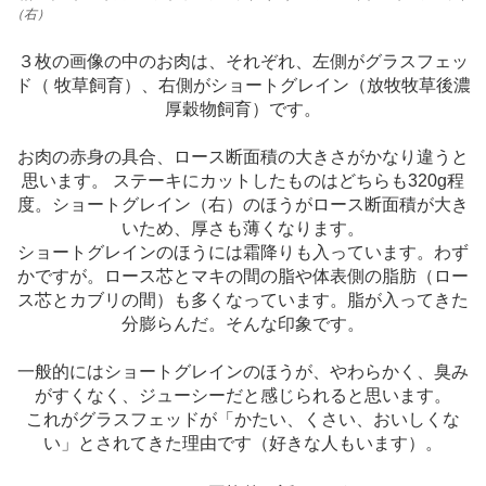
（右）
３枚の画像の中のお肉は、それぞれ、左側がグラスフェッ
ド（ 牧草飼育）、右側がショートグレイン（放牧牧草後濃
厚穀物飼育）です。
お肉の赤身の具合、ロース断面積の大きさがかなり違うと
思います。 ステーキにカットしたものはどちらも320g程
度。ショートグレイン（右）のほうがロース断面積が大き
いため、厚さも薄くなります。
ショートグレインのほうには霜降りも入っています。わず
かですが。ロース芯とマキの間の脂や体表側の脂肪（ロー
ス芯とカブリの間）も多くなっています。脂が入ってきた
分膨らんだ。そんな印象です。
一般的にはショートグレインのほうが、やわらかく、臭み
がすくなく、ジューシーだと感じられると思います。
これがグラスフェッドが「かたい、くさい、おいしくな
い」とされてきた理由です（好きな人もいます）。