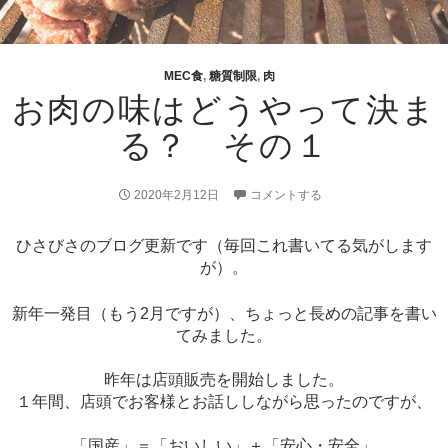
MEC食
,
糖質制限
,
肉
お肉の味はどうやって決ま
る？ その１
2020年2月12日
コメントする
ひさびさのブログ更新です（毎回これ書いてる気がします
が）。
新年一発目（もう2月ですが）、ちょっと長めの記事を書い
てみました。
昨年は店頭販売を開始しました。
１年間、店頭でお客様とお話ししながら思ったのですが、
「国産」＝「おいしい」＋「安心・安全」