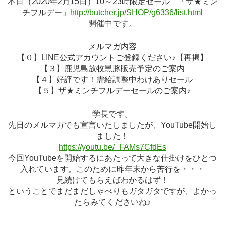
本日（2020年2月15日）10～23時限定セール 「ザ★ミン
チフルデー」
http://butcher.jp/SHOP/g6336/list.html
開催中です。
メルマガ内容
【０】LINE公式アカウントご登録ください♪【再掲】
【３】鹿児島放牧黒豚販売予定のご案内
【４】好評です！需給調整中わけありセール
【５】ザ★ミンチフルデーセールのご案内♪
学長です。
先日のメルマガでも宣言いたしましたが、YouTube開始し
ました！
https://youtu.be/_FAMs7CfdEs
今回YouTubeを開始するにあたって大きな仕掛けをひとつ
入れています。このために昨年末から苦行を・・・
見続けてもらえばわかるはず！
ということでまだまだしゃべりもガタガタですが、よかっ
たらみてくださいね♪