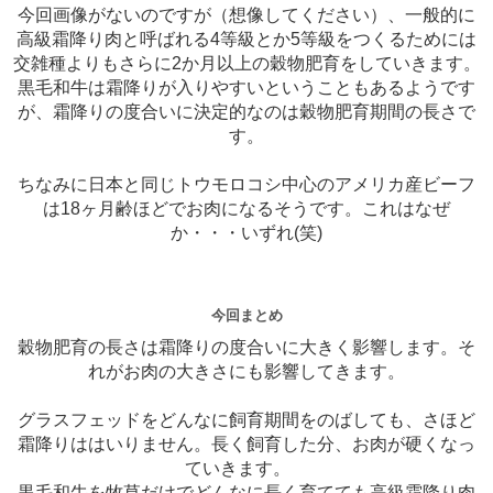
今回画像がないのですが（想像してください）、一般的に
高級霜降り肉と呼ばれる4等級とか5等級をつくるためには
交雑種よりもさらに2か月以上の穀物肥育をしていきます。
黒毛和牛は霜降りが入りやすいということもあるようです
が、霜降りの度合いに決定的なのは穀物肥育期間の長さで
す。
ちなみに日本と同じトウモロコシ中心のアメリカ産ビーフ
は18ヶ月齢ほどでお肉になるそうです。これはなぜ
か・・・いずれ(笑)
今回まとめ
穀物肥育の長さは霜降りの度合いに大きく影響します。そ
れがお肉の大きさにも影響してきます。
グラスフェッドをどんなに飼育期間をのばしても、さほど
霜降りははいりません。長く飼育した分、お肉が硬くなっ
ていきます。
黒毛和牛を牧草だけでどんなに長く育てても高級霜降り肉