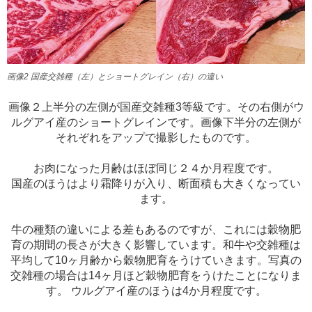
画像2 国産交雑種（左）とショートグレイン（右）の違い
画像２上半分の左側が国産交雑種3等級です。その右側がウ
ルグアイ産のショートグレインです。画像下半分の左側が
それぞれをアップで撮影したものです。
お肉になった月齢はほぼ同じ２４か月程度です。
国産のほうはより霜降りが入り、断面積も大きくなってい
ます。
牛の種類の違いによる差もあるのですが、これには穀物肥
育の期間の長さが大きく影響しています。和牛や交雑種は
平均して10ヶ月齢から穀物肥育をうけていきます。写真の
交雑種の場合は14ヶ月ほど穀物肥育をうけたことになりま
す。 ウルグアイ産のほうは4か月程度です。