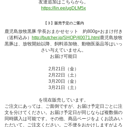
友達追加はこちらから。
https://lin.ee/ugDLM5x
【３】販売予定のご案内
鹿児島放牧黒豚 学長おまかせセット 約800g+おまけ付き
（送料込み）
http://butcher.jp/SHOP/40071.html
鹿児島放牧
黒豚は、放牧開始以降、飼料添加物、動物医薬品等はいっ
さい与えていません。
お届け可能日
2月21日（金）
2月22日（土）
3月20日（金）
3月21日（土）
を現在販売しています。
ご注文にあっては、ご面倒ですが、お届け予定日ごとに注
文を分けてください。お届け予定日が同じならば複数個の
同時購入は可能です。その他、商品ページをよくお読みい
ただいて、ご注文ください。ご不便をおかけしますがよろ