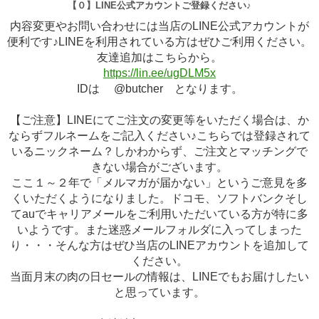
【０】LINE公式アカウントご登録ください♪
内容変更やお問い合わせには当店のLINE公式アカウントが
便利です♪LINEを利用されている方はぜひご利用ください。
友達追加はこちらから。
https://lin.ee/ugDLM5x
IDは @butcher となります。
【ご注意】LINEにてご注文の変更等をいただく場合は、か
ならずフルネームをご記入ください♪こちらでは登録されて
いるニックネーム？しかわからず、ご注文とマッチングで
きない場合がございます。
ここ１～２年で「メルマガが届かない」というご意見を多
くいただくようになりました。ドコモ、ソフトバンクそし
てauでキャリアメールをご利用いただいている方が特に多
いようです。また迷惑メールフォルダに入ってしまった
り・・・そんな方はぜひ当店のLINEアカウントを追加して
ください。
当面月末の肉の日セールの情報は、LINEでもお届けしたい
と思っています。