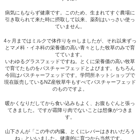
病気にもならず健康です。このため、生まれてすぐ農場に
引き取られて来た時に摂取して以来、薬剤はいっさい使っ
ていません。
4ヶ月まではミルクで体作りをｍしましたが、それ以来ずっ
とマメ科・イネ科の栄養価の高い青々とした牧草のみで育
てています。
いわゆるグラスフェッドですね。とくに栄養価の高い牧草
で育てたものをパスチャーフェッドとよびます。もちろん
今回はパスチャーフェッドです。学問所ネットショップで
現在販売しているNZ産牧草牛もすべてパスチャーフェッド
のものですよ。
暖かくなりだしてから食い込みもよく、お腹もぐんと張っ
てきました。ですが霜降り肉でないことは想像がつきま
す。
山下さんが「この牛の内臓、とくにレバーはきれいだろう
ね」といいました。健康的に育つから当然です。