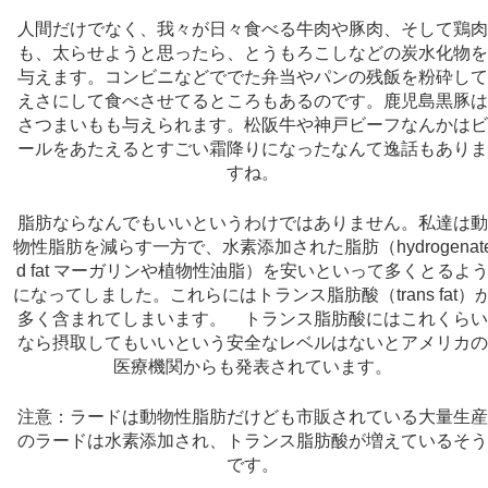
人間だけでなく、我々が日々食べる牛肉や豚肉、そして鶏
も、太らせようと思ったら、とうもろこしなどの炭水化物
与えます。コンビニなどででた弁当やパンの残飯を粉砕し
えさにして食べさせてるところもあるのです。鹿児島黒豚
さつまいもも与えられます。松阪牛や神戸ビーフなんかは
ールをあたえるとすごい霜降りになったなんて逸話もあり
すね。
脂肪ならなんでもいいというわけではありません。私達は
物性脂肪を減らす一方で、水素添加された脂肪（hydrogenat
d fat マーガリンや植物性油脂）を安いといって多くとるよ
になってしました。これらにはトランス脂肪酸（trans fat）
多く含まれてしまいます。 トランス脂肪酸にはこれくら
なら摂取してもいいという安全なレベルはないとアメリカ
医療機関からも発表されています。
注意：ラードは動物性脂肪だけども市販されている大量生
のラードは水素添加され、トランス脂肪酸が増えているそ
です。