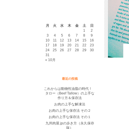
2026年8月
月
火
水
木
金
土
日
1
2
3
4
5
6
7
8
9
10
11
12
13
14
15
16
17
18
19
20
21
22
23
24
25
26
27
28
29
30
31
« 10月
最近の投稿
これからは動物性油脂の時代！
タロー（Beef Tallow）の上手な
作り方＆保存法
お肉の上手な解凍法
お肉の上手な保存法 その２
お肉の上手な保存法 その１
九州肉屋.jpの歩き方（永久保存
版）