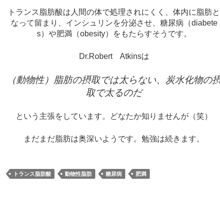
トランス脂肪酸は人間の体で処理されにくく、体内に脂肪
なって留まり、インシュリンを分泌させ、糖尿病（diabete
s）や肥満（obesity）をもたらすそうです。
Dr.Robert Atkinsは
（動物性）脂肪の摂取では太らない、炭水化物の
取で太るのだ
という主張をしています。どなたか知りませんが（笑）
まだまだ脂肪は奥深いようです。勉強は続きます。
トランス脂肪酸
動物性脂肪
糖尿病
肥満