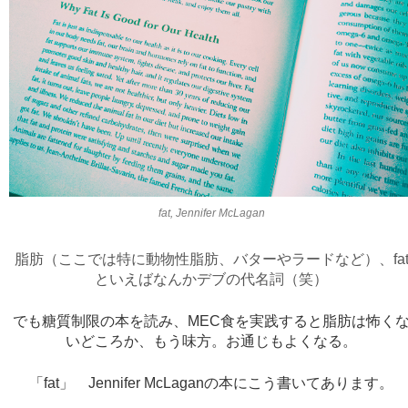
fat, Jennifer McLagan
脂肪（ここでは特に動物性脂肪、バターやラードなど）、fa
といえばなんかデブの代名詞（笑）
でも糖質制限の本を読み、MEC食を実践すると脂肪は怖く
いどころか、もう味方。お通じもよくなる。
「fat」 Jennifer McLaganの本にこう書いてあります。