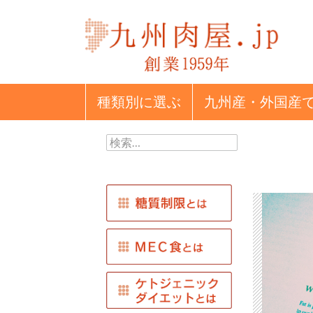
種類別
に選ぶ
九州産・外国産
検
索: