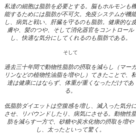
私達の細胞は脂肪を必要とする。脳もホルモンも
能するためには脂肪が不可欠。免疫システムが機
し、病気と戦い、肝臓を守るのも脂肪。健康的な
膚や、髪のつや、そして消化器官をコントロール
し、快適な気分にしてくれるのも脂肪である。
そして
過去三十年間で動物性脂肪の摂取を減らし（マー
リンなどの植物性油脂を増やし）てきたことで、
達は健康にはならず、体重が重くなっただけであ
る。
低脂肪ダイエットは空腹感を増し、滅入った気分
させ、リバウンドしたり、病気にさせる。動物性
肪を減らす一方で、砂糖や炭水化物の摂取を増や
し、太ったといって驚く。