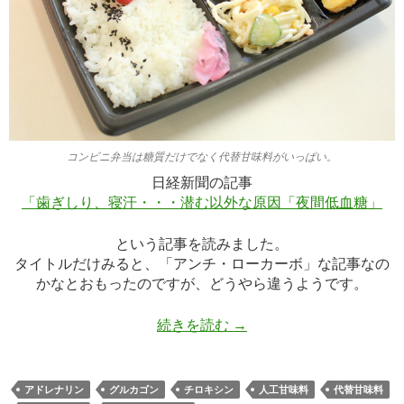
コンビニ弁当は糖質だけでなく代替甘味料がいっぱい。
日経新聞の記事
「歯ぎしり、寝汗・・・潜む以外な原因「夜間低血糖」
という記事を読みました。
タイトルだけみると、「アンチ・ローカーボ」な記事なの
かなとおもったのですが、どうやら違うようです。
血糖値の乱高下が危ない
続きを読む
→
アドレナリン
グルカゴン
チロキシン
人工甘味料
代替甘味料