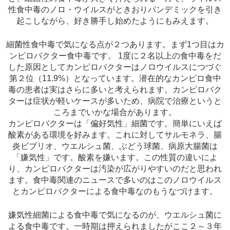
性食中毒のノロ・ウイルスがときおりパンデミックを引き
起こしながら、好き勝手し始めたようにもみえます。
細菌性食中毒で気になる点が２つあります。まず1つ目はカ
ンピロバクター食中毒です。 1度に２名以上の食中毒をだ
した原因としてカンピロバクターはノロウイルスにつづぐ
第２位（11.9%）となっています。潜在的なカンピロ食中
毒の患者は実はさらに多いと考えられます。カンピロバク
ターは症状が軽いケースが多いため、病院で治療というと
ころまでいかな場合があります。
カンピロバクターは「偏好気性」細菌です。簡単にいえば
酸素がある環境を好みます。これに対してサルモネラ、腸
炎ビブリオ、ウエルシュ菌、ぶどう球菌、病原大腸菌は
「嫌気性」です。酸素を嫌います。この性質の違いによ
り、カンピロバクターは汚染が広がりやすいのだと思われ
ます。食中毒関連のニュースで多いのはこのノロウイルス
とカンピロバクターによる食中毒なのもうなづけます。
嫌気性細菌による食中毒で気になるのが、ウエルシュ菌に
よる食中毒です。一時期は押えられましたがここ２～３年