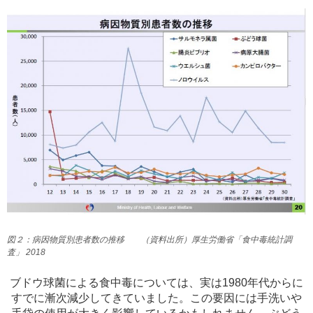
図２：病因物質別患者数の推移 （資料出所）厚生労働省「食中毒統計調
査」 2018
ブドウ球菌による食中毒については、実は1980年代からに
すでに漸次減少してきていました。この要因には手洗いや