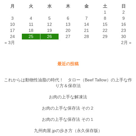
月
火
水
木
金
土
日
1
2
3
4
5
6
7
8
9
10
11
12
13
14
15
16
17
18
19
20
21
22
23
24
25
26
27
28
29
30
« 3月
2月 »
最近の投稿
これからは動物性油脂の時代！ タロー（Beef Tallow）の上手な作
り方＆保存法
お肉の上手な解凍法
お肉の上手な保存法 その２
お肉の上手な保存法 その１
九州肉屋.jpの歩き方（永久保存版）