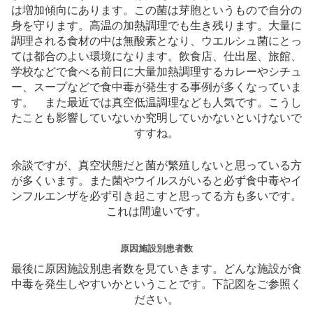
は増加傾向にあります。この菌は芽胞というもので自分の
身を守ります。高温の加熱調理でも生き残ります。大量に
調理される食材の中は無酸素となり、ウエルシュ菌にとっ
ては都合のよい環境になります。飲食店、仕出屋、旅館、
学校などで食べる前日に大量加熱調理するカレーやシチュ
ー、スープなどで食中毒が発生する事例が多くなっていま
す。 また最近では真空低温調理なども人気です。こうし
たことも影響していないか究明していかないといけないで
すすね。
余談ですが、真空状態だと菌が繁殖しないと思っている方
が多くいます。また菌やウイルスがいると必ず食中毒やイ
ンフルエンザを必ず引き起こすと思ってる方も多いです。
これは間違いです。
原因施設別患者数
最後に原因施設別患者数を見ていきます。どんな施設が食
中毒を発生しやすいかということです。下記図をご参照く
ださい。