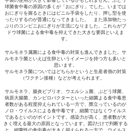
手袋の使用が大きく影響しているかもしれません。ぶどう
球菌食中毒の原因の多くが「おにぎり」でした。いまでは
おにぎりを握るときにはビニル手袋をしたり、押し型を使
ったりするのが普通になってきました。 また添加物たっ
ぷりのコンビニおにぎりが主流になりました。これらがブ
ドウ球菌による食中毒を抑えてきた大きな要因といえま
す。
サルモネラ属菌による食中毒の対策も進んできました。サ
ルモネラ菌といえば生卵というイメージを持つ方も多いと
思います。
サルモネラ菌についてはどちらかというと生産者側の対策
（ワクチン接種）などが考えられます。
サルモネラ、腸炎ビブリオ、ウエルシュ菌、ぶどう球菌、
病原大腸菌、カンピロバクターといった細菌よる食中毒患
者数がある程度抑えられている一方で、際立っているのが
ノロ・ウイルスによる食中毒です。細菌ではなくウイルス
であるといのがポイントです。感染力が高く、患者数が大
きく増える最大の原因となっています。図2だけで判断する
と、細菌性の食中毒が大きく抑えられる一方で、ウイルス