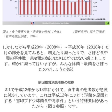
図１：食中毒事件数・患者数の推移（全体） （資料出所）厚生労働省
「食中毒統計調査」 2018
しかしながら平成20年（2008年）～平成30年（2018年）だ
けの部分を見てみると、増えたり減ったりで、さほど食中
毒の事件数・患者数の減少はさほどではない感じもしま
す。確かに減ってはいますが。みんな除菌・殺菌をさぼっ
たのでしょうか(笑)
病因物質別患者数の推移
図1で平成12年から13年にかけて、食中毒の患者数が急激
に減少しています。これは平成12年にぶどう球菌を原因と
する「雪印ブドウ球菌食中毒事件」という特殊要因があっ
たから（図２参照）です。