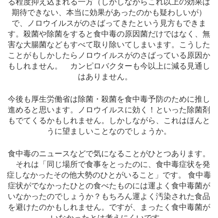
る程度抑え込まれる一方（しかしながらこれ以上の効果は
期待できない、本当に効果があったのかも疑わしいが）
で、ノロウイルスがのさばってきたという見方もできま
す。殺菌や除菌をすると食中毒の原因菌だけではなく、無
害な大腸菌などもすべて取り除いてしまいます。こうした
ことがもしかしたらノロウイルスがのさばっている原因か
もしれません。 カンピロバクターも今以上に減る見通し
はありません。
今後も厚生労働省は除菌・殺菌を食中毒予防のために推し
進めると思います。ノロウイルスに効く！といった除菌剤
もでてくるかもしれません。しかしながら、これはほんと
うに望ましいことなのでしょうか。
食中毒のニュースなどで気になることがひとつあります。
それは「同じ場所で食事をとったのに、食中毒症状を発
症しなかったその他大勢のひとがいること」です。 食中毒
症状がでなかったひとの食べたものには運よく食中毒菌が
いなかったのでしょうか？もちろん運よく汚染された食品
を避けたのかもしれません。ですが、まったく食中毒菌が
いなかったとは考えにくいです。