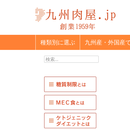
種類別
に選ぶ
九州産・外国産
検
索: