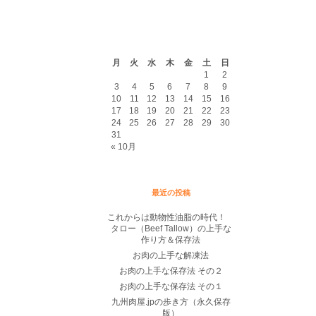
2026年8月
月
火
水
木
金
土
日
1
2
3
4
5
6
7
8
9
10
11
12
13
14
15
16
17
18
19
20
21
22
23
24
25
26
27
28
29
30
31
« 10月
最近の投稿
これからは動物性油脂の時代！
タロー（Beef Tallow）の上手な
作り方＆保存法
お肉の上手な解凍法
お肉の上手な保存法 その２
お肉の上手な保存法 その１
九州肉屋.jpの歩き方（永久保存
版）