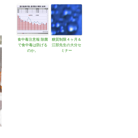
食中毒注意報 除菌
糖質制限４ヶ月＆
で食中毒は防げる
江部先生の大分セ
のか。
ミナー
蔵