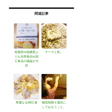
関連記事
中
で
は
低脂肪vs低糖質よ
チーズと私。
りも自然食品vs加
工食品の議論が大
切
の
華麗なるMEC食
糖質制限６週目に
しておもうこと。