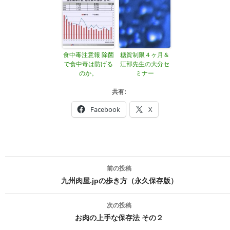
食中毒注意報 除菌
糖質制限４ヶ月＆
で食中毒は防げる
江部先生の大分セ
のか。
ミナー
共有:
Facebook
X
投
前の投稿
稿
九州肉屋.jpの歩き方（永久保存版）
ナ
次の投稿
ビ
お肉の上手な保存法 その２