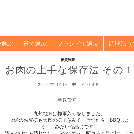
で選ぶ
量
で選ぶ
ブランド
で選ぶ
調理法
（
糖質制限
お肉の上手な保存法 その
2022年6月14日
コメントする
学長です。
九州地方は梅雨入りをしました。
店頭のお客様も天気の様子をみて、晴れたら「BBQしよ
う！」みたいな感じです。
週末だけでも晴れてほしいのですが、晴れると急に忙しく