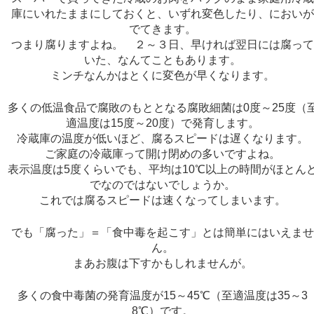
庫にいれたままにしておくと、いずれ変色したり、におい
でてきます。
つまり腐りますよね。 ２～３日、早ければ翌日には腐っ
いた、なんてこともあります。
ミンチなんかはとくに変色が早くなります。
多くの低温食品で腐敗のもととなる腐敗細菌は0度～25度（
適温度は15度～20度）で発育します。
冷蔵庫の温度が低いほど、腐るスピードは遅くなります。
ご家庭の冷蔵庫って開け閉めの多いですよね。
表示温度は5度くらいでも、平均は10℃以上の時間がほとん
でなのではないでしょうか。
これでは腐るスピードは速くなってしまいます。
でも「腐った」＝「食中毒を起こす」とは簡単にはいえま
ん。
まあお腹は下すかもしれませんが。
多くの食中毒菌の発育温度が15～45℃（至適温度は35～3
8℃）です。