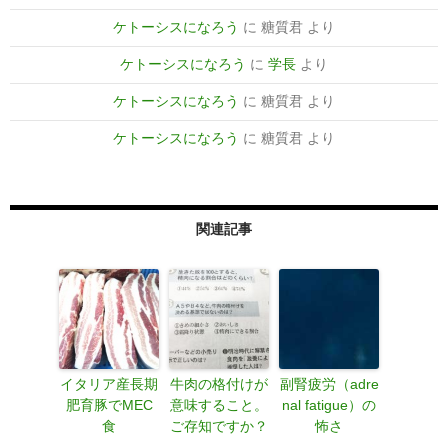
ケトーシスになろう
に
糖質君
より
ケトーシスになろう
に
学長
より
ケトーシスになろう
に
糖質君
より
ケトーシスになろう
に
糖質君
より
関連記事
イタリア産長期
牛肉の格付けが
副腎疲労（adre
肥育豚でMEC
意味すること。
nal fatigue）の
食
ご存知ですか？
怖さ