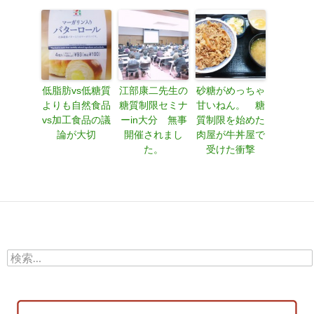
低脂肪vs低糖質
江部康二先生の
砂糖がめっちゃ
よりも自然食品
糖質制限セミナ
甘いねん。 糖
vs加工食品の議
ーin大分 無事
質制限を始めた
論が大切
開催されまし
肉屋が牛丼屋で
た。
受けた衝撃
検
索: