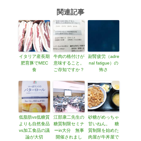
関連記事
イタリア産長期
牛肉の格付けが
副腎疲労（adre
肥育豚でMEC
意味すること。
nal fatigue）の
食
ご存知ですか？
怖さ
低脂肪vs低糖質
江部康二先生の
砂糖がめっちゃ
よりも自然食品
糖質制限セミナ
甘いねん。 糖
vs加工食品の議
ーin大分 無事
質制限を始めた
論が大切
開催されまし
肉屋が牛丼屋で