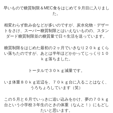
早いもので糖質制限＆MEC食をはじめて９月目に入りまし
た。
相変わらず飲み会などが多いのですが、炭水化物・デザー
トをさけ、スーパー糖質制限とはいえないものの、スタン
ダード糖質制限並の糖質量で日々生活を送っています。
糖質制限をはじめた最初の２ヶ月でいきなり２０ｋｇくら
い落ちたのですが、あとは半年ほどかかってじっくり１０
ｋｇ落ちました。
トータルで３０ｋｇ減量です。
いま体重８０ｋｇ近辺を、７０ｋｇ台に入ることはなく、
うろちょろしています（笑）
この５月と６月でいっきに追い込みをかけ、夢の７０ｋｇ
台という小学校３年生のときの体重（なんと！）にもどし
たいと思います。