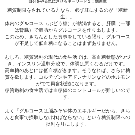
自分をやる気にさせるキーワード１：糖新生
糖質制限をされている方なら、必ず耳にするのが「糖新
生」。
体内のグルコース（ぶどう糖）が枯渇すると、肝臓（一部
は腎臓）で脂肪からグルコースを作り出します。
このため、きちんとした食事をしている限り、グルコース
が不足して低血糖になることはまずありません。
むしろ、糖質過剰の現代の食生活では、高血糖状態がつづ
き、インスリン過剰分泌で、体調は悪くなるだけです。
高血糖のあとには低血糖がきます。そうなれば、さらに糖
質を欲します。コルチゾンやアドレナリンなどのホルモン
がでて興奮状態になります。
糖質過剰の食生活では血糖値のコントロールが難しいので
す。
よく「グルコースは脳みそや体のエネルギーだから、きち
んと食事で摂取しなければならない」という糖質制限への
批判を耳にします。