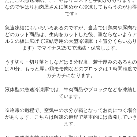
ただこの急速凍結、、、やはりコストと手間がかかります
なのでやはりお肉屋さんに初めから冷凍してもらうのがお
です♪
急速凍結にもいろいろあるのですが、当店では鶏肉や豚肉
どのカット商品は、生肉をカットした後、重ならないよう
ルミの板に広げて凍結専用の大型冷凍庫（４畳分くらいあ
ます）でマイナス25℃で凍結・保管します。
うす切り・切り落としなどは５分程度、若干厚みのあるも
は20分、もっと厚い鶏モモ肉などのブロックは１時間程度
カチカチになります。
液体型の急速冷凍庫では、牛肉商品やブロックなどを凍結
ています。
※冷凍の過程で、空気中の水分が霜となってお肉につく場
があります。こちらは解凍の過程で基本的には蒸発してい
ます。