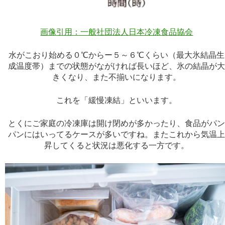
画像引用：一般社団法人日本冷凍食品協会
水がこおり始める０℃からー５～６℃くらい（最大氷結晶生
成温度帯）までの状態がながければ長いほど、氷の結晶が
きくなり、また不揃いになります。
これを「緩慢凍結」といいます。
とくにご家庭の冷凍庫は開け閉めが多かったり、食品がパ
パンにはいってるケースが多いですね。またこれから気温
昇してくると状況は悪化する一方です。