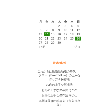
2022年6月
月
火
水
木
金
土
日
1
2
3
4
5
6
7
8
9
10
11
12
13
14
15
16
17
18
19
20
21
22
23
24
25
26
27
28
29
30
« 4月
7月 »
最近の投稿
これからは動物性油脂の時代！
タロー（Beef Tallow）の上手な
作り方＆保存法
お肉の上手な解凍法
お肉の上手な保存法 その２
お肉の上手な保存法 その１
九州肉屋.jpの歩き方（永久保存
版）