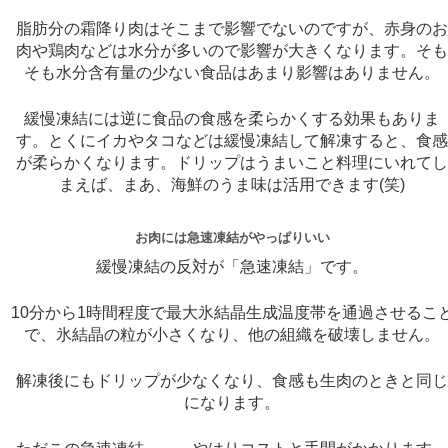
脂肪分の霜降り肉はそこまで影響でないのですが、赤身の
肉や鶏肉などは水分が多いので影響が大きくなります。そ
そも水分含有量の少ない食品はあまり影響はありません。
緩慢凍結には逆に食品の食感を柔らかくする効果もありま
す。とくにイカやタコなどは緩慢凍結して解凍すると、食
が柔らかくなります。ドリップはうまいこと料理にいれて
まえば、まあ、海鮮のうま味は活用できます(笑)
お肉には急速凍結がやっぱりいい
緩慢凍結の反対が「急速凍結」です。
10分から1時間程度で最大氷結晶生成温度帯を通過させるこ
で、氷結晶の粒が小さくなり、他の組織を破壊しません。
解凍後にもドリップが少なくなり、食感も生肉のときと同
になります。