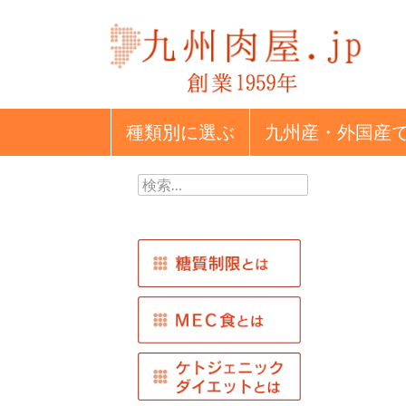
種類別
に選ぶ
九州産・外国産
検
索: