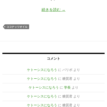
ココナッツオイルとはな
続きを読む
→
ココナッツオイル
コメント
ケトーシスになろう
に
バリボ
より
ケトーシスになろう
に
糖質君
より
ケトーシスになろう
に
学長
より
ケトーシスになろう
に
糖質君
より
ケトーシスになろう
に
糖質君
より