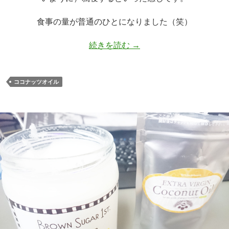
食事の量が普通のひとになりました（笑）
ココナッツオイルの効能
続きを読む
→
ココナッツオイル