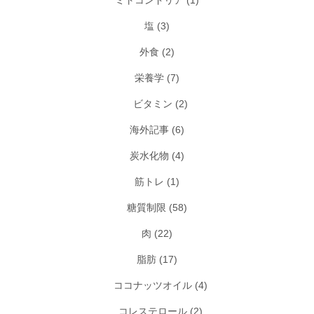
ミトコンドリア
(1)
塩
(3)
外食
(2)
栄養学
(7)
ビタミン
(2)
海外記事
(6)
炭水化物
(4)
筋トレ
(1)
糖質制限
(58)
肉
(22)
脂肪
(17)
ココナッツオイル
(4)
コレステロール
(2)