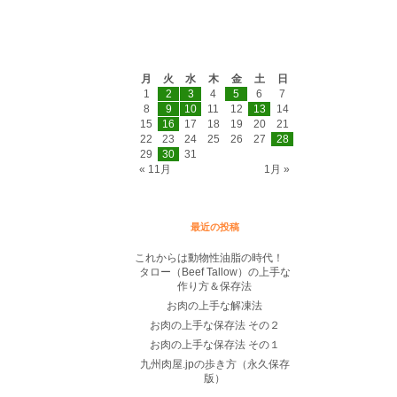
2014年12月
月
火
水
木
金
土
日
1
2
3
4
5
6
7
8
9
10
11
12
13
14
15
16
17
18
19
20
21
22
23
24
25
26
27
28
29
30
31
« 11月
1月 »
最近の投稿
これからは動物性油脂の時代！
タロー（Beef Tallow）の上手な
作り方＆保存法
お肉の上手な解凍法
お肉の上手な保存法 その２
お肉の上手な保存法 その１
九州肉屋.jpの歩き方（永久保存
版）