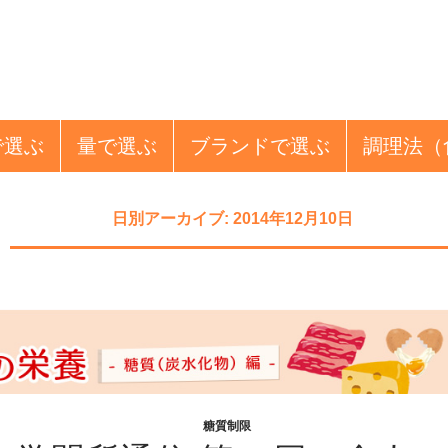
で選ぶ
量
で選ぶ
ブランド
で選ぶ
調理法
（
日別アーカイブ: 2014年12月10日
糖質制限