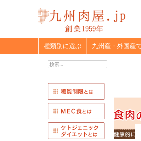
種類別
に選ぶ
九州産・外国産
検
索: