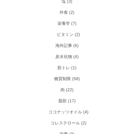
塩
(3)
外食
(2)
栄養学
(7)
ビタミン
(2)
海外記事
(6)
炭水化物
(4)
筋トレ
(1)
糖質制限
(58)
肉
(22)
脂肪
(17)
ココナッツオイル
(4)
コレステロール
(2)
読書
(3)