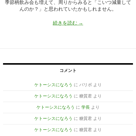
季節柄飲み会も増えて、周りからみると「こいつ減量して
んのか？」と思われていたかもしれません。
糖質制限１５週目におも
続きを読む
→
コメント
ケトーシスになろう
に
バリボ
より
ケトーシスになろう
に
糖質君
より
ケトーシスになろう
に
学長
より
ケトーシスになろう
に
糖質君
より
ケトーシスになろう
に
糖質君
より