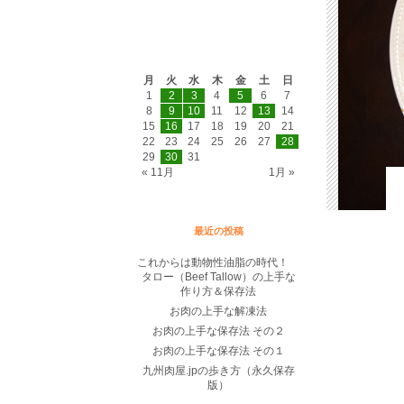
2014年12月
月
火
水
木
金
土
日
1
2
3
4
5
6
7
8
9
10
11
12
13
14
15
16
17
18
19
20
21
22
23
24
25
26
27
28
29
30
31
« 11月
1月 »
最近の投稿
これからは動物性油脂の時代！
タロー（Beef Tallow）の上手な
作り方＆保存法
お肉の上手な解凍法
お肉の上手な保存法 その２
お肉の上手な保存法 その１
九州肉屋.jpの歩き方（永久保存
版）