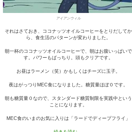
アイアンウィル
それはさておき、ココナッツオイルコーヒーをとりだして
ら、食生活のパターンが変わりました。
朝一杯のココナッツオイルコーヒーで、朝はお腹いっぱい
す。パワーもばっちり。頭もクリアです。
お昼はラーメン（笑）かもしくはチーズに玉子。
夜はがっつりMEC食になりました。糖質量ほぼ０です。
朝も糖質量０なので、スタンダード糖質制限を実践中とい
ことになります。
MEC食のいまのお気に入りは「ラードでディープフライ」
MEC食＋ココナッツオ
続きを読む
→