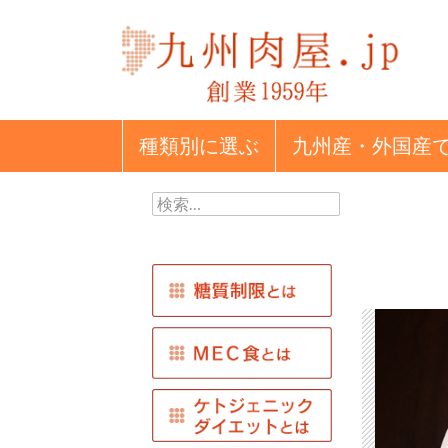
種類別
に選ぶ
九州産・外国産
検
索: