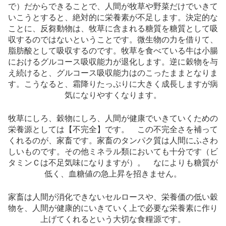
で）だからできることで、人間が牧草や野菜だけでいきて
いこうとすると、絶対的に栄養素が不足します。決定的な
ことに、反芻動物は、牧草に含まれる糖質を糖質として吸
収するのではないということです。微生物の力を借りて、
脂肪酸として吸収するのです。牧草を食べている牛は小腸
におけるグルコース吸収能力が退化します。逆に穀物を与
え続けると、グルコース吸収能力はのこったままとなりま
す。こうなると、霜降りたっぷりに大きく成長しますが病
気になりやすくなります。
牧草にしろ、穀物にしろ、人間が健康でいきていくための
栄養源としては【不完全】です。 この不完全さを補って
くれるのが、家畜です。家畜のタンパク質は人間にふさわ
しいものです。その他ミネラル類においても十分です（ビ
タミンＣは不足気味になりますが）。 なによりも糖質が
低く、血糖値の急上昇を招きません。
家畜は人間が消化できないセルロースや、栄養価の低い穀
物を、人間が健康的にいきていく上で必要な栄養素に作り
上げてくれるという大切な食糧源です。