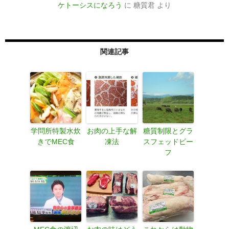
ケトーシスになろう
に
糖質君
より
関連記事
学問所特製水炊
お肉の上手な解
糖質制限とグラ
きでMEC食
凍法
スフェッドビー
フ