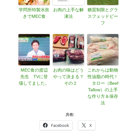
学問所特製水炊
お肉の上手な解
糖質制限とグラ
きでMEC食
凍法
スフェッドビー
フ
MEC食の渡辺
お肉の味はどう
これからは動物
先生 TVに登
やって決まる？
性油脂の時代！
場してました。
その２
タロー（Beef
Tallow）の上手
な作り方＆保存
法
共有:
Facebook
X