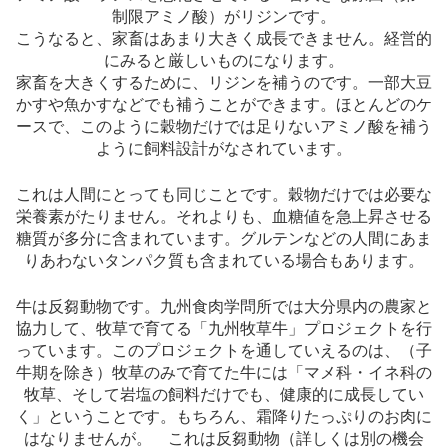
制限アミノ酸）がリジンです。
こうなると、家畜はあまり大きく成長できません。経営的
にみると厳しいものになります。
家畜を大きくするために、リジンを補うのです。一部大豆
かすや魚かすなどでも補うことができます。ほとんどのケ
ースで、このように穀物だけでは足りないアミノ酸を補う
ように飼料設計がなされています。
これは人間にとっても同じことです。穀物だけでは必要な
栄養素がたりません。それよりも、血糖値を急上昇させる
糖質が多分に含まれています。グルテンなどの人間にあま
りあわないタンパク質も含まれている場合もあります。
牛は反芻動物です。九州食肉学問所では大分県内の農家と
協力して、牧草で育てる「九州牧草牛」プロジェクトを行
っています。このプロジェクトを通していえるのは、（子
牛期を除き）牧草のみで育てた牛には「マメ科・イネ科の
牧草、そして岩塩の飼料だけでも、健康的に成長してい
く」ということです。もちろん、霜降りたっぷりのお肉に
はなりませんが。 これは反芻動物（詳しくは別の機会