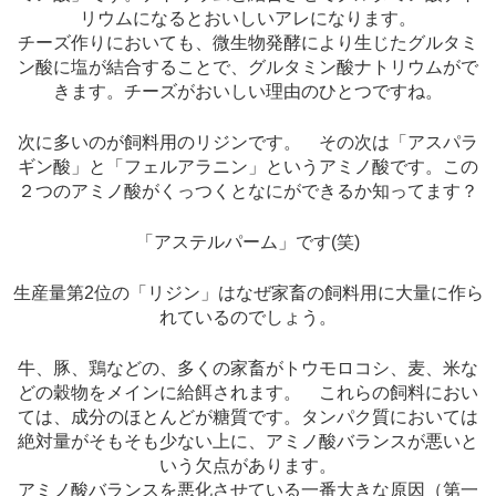
リウムになるとおいしいアレになります。
チーズ作りにおいても、微生物発酵により生じたグルタミ
ン酸に塩が結合することで、グルタミン酸ナトリウムがで
きます。チーズがおいしい理由のひとつですね。
次に多いのが飼料用のリジンです。 その次は「アスパラ
ギン酸」と「フェルアラニン」というアミノ酸です。この
２つのアミノ酸がくっつくとなにができるか知ってます？
「アステルパーム」です(笑)
生産量第2位の「リジン」はなぜ家畜の飼料用に大量に作ら
れているのでしょう。
牛、豚、鶏などの、多くの家畜がトウモロコシ、麦、米な
どの穀物をメインに給餌されます。 これらの飼料におい
ては、成分のほとんどが糖質です。タンパク質においては
絶対量がそもそも少ない上に、アミノ酸バランスが悪いと
いう欠点があります。
アミノ酸バランスを悪化させている一番大きな原因（第一