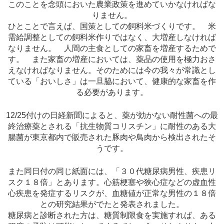
このことを念頭においた農業政策を進めていかなければな
りません。
ひとことで言えば、国策としての飼料米づくりです。 米
需給調整としての飼料米作りではなく、大増産しなければ
なりません。 人間の主食としての家畜を増産するためで
す。 また家畜の増産においては、薬品の使用を極力おさ
えなければなりません。そのためには今の我々が常識とし
ている「おいしさ」は一旦脇において、健康的な家畜を作
る必要があります。
12/25付けの日経新聞によると、薬が効かない耐性菌への最
終治療薬とされる「抗生物質コリスチン」に耐性のある大
腸菌が東京都内で販売された豚肉や鳥肉から検出されたそ
うです。
また同日付の同じ紙面には、「３０代糖尿病男性、疾患リ
スク１８倍」とあります。心筋梗塞や狭心症などの虚血性
心疾患を発症するリスクが、血糖値が正常な男性の１８倍
との研究結果がでたと発表されました。
糖尿病と診断された方は、糖質制限食を実施すれば、ある