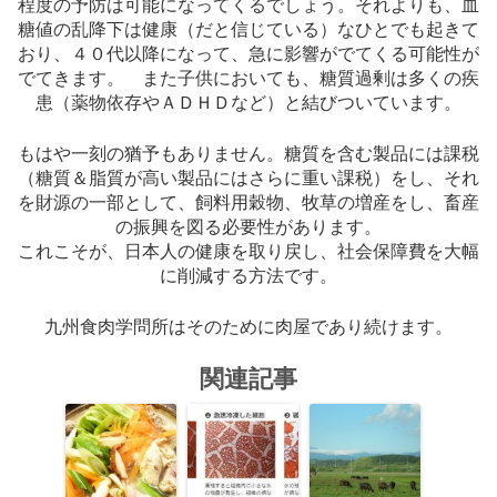
程度の予防は可能になってくるでしょう。それよりも、血
糖値の乱降下は健康（だと信じている）なひとでも起きて
おり、４０代以降になって、急に影響がでてくる可能性が
でてきます。 また子供においても、糖質過剰は多くの疾
患（薬物依存やＡＤＨＤなど）と結びついています。
もはや一刻の猶予もありません。糖質を含む製品には課税
（糖質＆脂質が高い製品にはさらに重い課税）をし、それ
を財源の一部として、飼料用穀物、牧草の増産をし、畜産
の振興を図る必要性があります。
これこそが、日本人の健康を取り戻し、社会保障費を大幅
に削減する方法です。
九州食肉学問所はそのために肉屋であり続けます。
関連記事