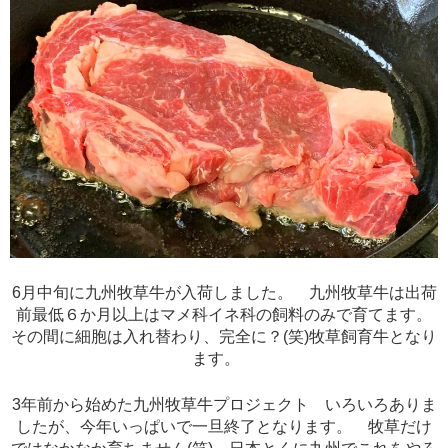
6月中旬に九州牧草牛が入荷しました。 九州牧草牛は出荷
前最低６か月以上はマメ科イネ科の飼料のみで育てます。
その間に細胞は入れ替わり、完全に？(笑)牧草飼育牛となり
ます。
3年前から始めた九州牧草牛プロジェクト いろいろありま
したが、今年いっぱいで一旦終了となります。 牧草だけ