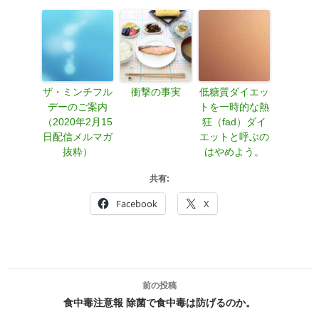
ザ・ミンチフル
衝撃の事実
低糖質ダイエッ
デーのご案内
トを一時的な熱
（2020年2月15
狂（fad）ダイ
日配信メルマガ
エットと呼ぶの
抜粋）
はやめよう。
共有:
Facebook
X
投
前の投稿
稿
食中毒注意報 除菌で食中毒は防げるのか。