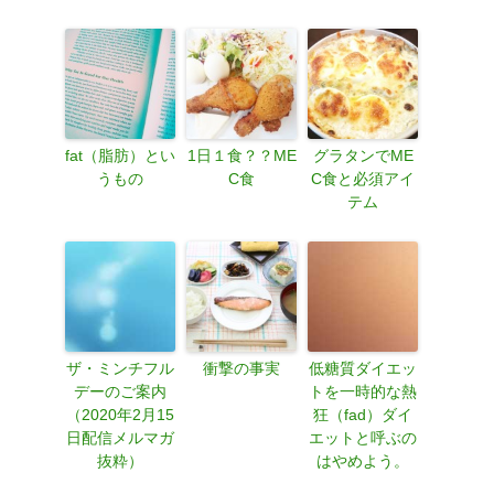
fat（脂肪）とい
1日１食？？ME
グラタンでME
うもの
C食
C食と必須アイ
テム
ザ・ミンチフル
衝撃の事実
低糖質ダイエッ
デーのご案内
トを一時的な熱
（2020年2月15
狂（fad）ダイ
日配信メルマガ
エットと呼ぶの
抜粋）
はやめよう。