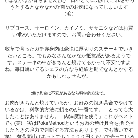
ではなかなか育ちません(笑) 日本とくに九州でこれをやろ
うとするとなかなかの値段のお肉になってしまいます
（涙）
リブロース、サーロイン、カイノミ、ササニクなどはお買
い求めいただけますので、お問い合わせください。
牧草で育ったガチ赤身肉は豪快に厚切りのステーキでいき
たいところ。でもみなさんなかなか抵抗感があるようで
す。ステーキの中がきちんと焼けてるかって不安ですよ
ね。毎日焼いてるシェフの方なら経験と勘でなんとかする
かもしれませんが。
焼け具合に不安があるなら科学的方法で。
お肉がきちんと焼けているか、お好みの焼き具合でやけて
いるかは、科学的方法に頼るのが一番です。 とっても大
したことはありません。「肉温度計を使う」これがベスト
です(笑) 実はPokeMethodというお肉の焼け具合を指で押
したときの弾力で判断する方法もあります。でも熱いです
(笑) 肉温度計はネットでも１０００円くらいで売っている