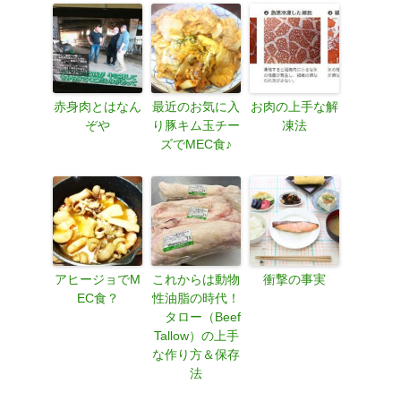
赤身肉とはなん
最近のお気に入
お肉の上手な解
ぞや
り豚キム玉チー
凍法
ズでMEC食♪
アヒージョでM
これからは動物
衝撃の事実
EC食？
性油脂の時代！
タロー（Beef
Tallow）の上手
な作り方＆保存
法