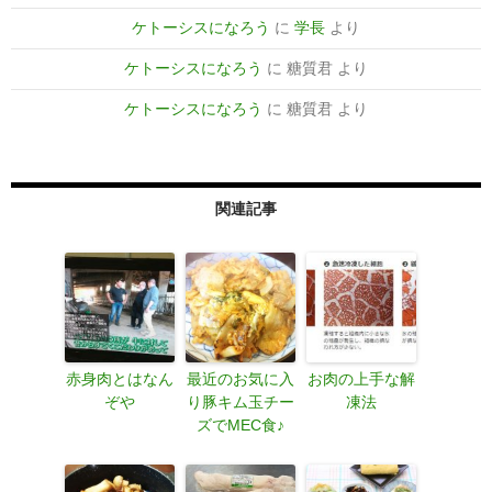
ケトーシスになろう
に
学長
より
ケトーシスになろう
に
糖質君
より
ケトーシスになろう
に
糖質君
より
関連記事
赤身肉とはなん
最近のお気に入
お肉の上手な解
ぞや
り豚キム玉チー
凍法
ズでMEC食♪