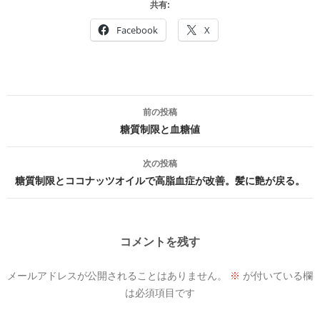
共有:
Facebook
X
投
前の投稿
稿
糖質制限と血糖値
ナ
次の投稿
ビ
糖質制限とココナッツオイルで高脂血症が改善。髪に艶が戻る。
ゲ
ー
コメントを残す
シ
メールアドレスが公開されることはありません。
※
が付いている欄
ョ
は必須項目です
ン