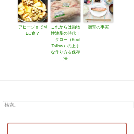
アヒージョでM
これからは動物
衝撃の事実
EC食？
性油脂の時代！
タロー（Beef
Tallow）の上手
な作り方＆保存
法
検
索: