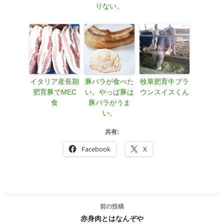
りない。
イタリア産長期
豚バラが食べた
牧草肥育牛ブラ
肥育豚でMEC
い。やっぱ豚は
ウンスイスくん
食
豚バラがうま
い。
共有:
Facebook
X
投
前の投稿
稿
赤身肉とはなんぞや