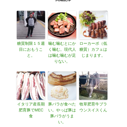
糖質制限１５週
噛む噛むとにか
ローカーボ（低
目におもうこ
く噛む。現代人
糖質）カフェは
と。
は噛む噛むが足
じまります。
りない。
イタリア産長期
豚バラが食べた
牧草肥育牛ブラ
肥育豚でMEC
い。やっぱ豚は
ウンスイスくん
食
豚バラがうま
い。