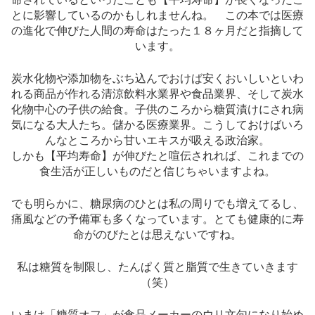
とに影響しているのかもしれませんね。 この本では医療
の進化で伸びた人間の寿命はたった１８ヶ月だと指摘して
います。
炭水化物や添加物をぶち込んでおけば安くおいしいといわ
れる商品が作れる清涼飲料水業界や食品業界、そして炭水
化物中心の子供の給食。子供のころから糖質漬けにされ病
気になる大人たち。儲かる医療業界。こうしておけばいろ
んなところから甘いエキスが吸える政治家。
しかも【平均寿命】が伸びたと喧伝されれば、これまでの
食生活が正しいものだと信じちゃいますよね。
でも明らかに、糖尿病のひとは私の周りでも増えてるし、
痛風などの予備軍も多くなっています。とても健康的に寿
命がのびたとは思えないですね。
私は糖質を制限し、たんぱく質と脂質で生きていきます
（笑）
いまは「糖質オフ」が食品メーカーのウリ文句になり始め