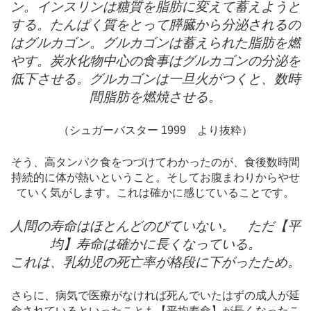
ン。インスリンは糖質を脂肪に変えて蓄えようと
する。たんぱく質をとって膵臓から分泌されるの
はグルカゴン。グルカゴンは蓄えられた脂肪を燃
やす。炭水化物中心の食事はグルカゴンの分泌を
低下させる。グルカゴンは一旦火がつくと、数時
間脂肪を燃焼させる。
（シュガーバスター 1999 より抜粋）
そう、高タンパク食をつづけてわかったのが、食後数時間
持続的に体が熱いということ。そしてお腹まわりからやせ
ていく気がします。これは確かに感じていることです。
人間の寿命はほとんどのびていない。 ただ【平
均】寿命は確かに長くなっている。
これは、乳幼児の死亡率が格段に下がったため。
さらに、病気で医療がなければ死んでいたはずの成人が延
命されているといったことも【平均寿命】が長くなったこ