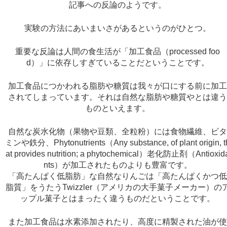
記事への反論のようです。
実験の方法にあいまいさがあるというのがひとつ。
重要な反論は人間の食生活が「加工食品（processed foo
d）」に依存しすぎていることだということです。
加工食品につかわれる脂肪や糖質は我々が口にする前に加
されてしまっています。それは自然な脂肪や糖質やとは違
ものといえます。
自然な炭水化物（果物や豆類、全粒粉）には食物繊維、ビ
ミンや鉄分、Phytonutrients（Any substance, of plant origin, t
at provides nutrition; a phytochemical）老化防止剤（Antioxid
nts）が加工されたものよりも豊富です。
「高たんぱく低脂肪」な自然なりんごは「高たんぱくかつ
脂質」をうたうTwizzler（アメリカの大手菓子メーカー）の
ップル菓子とはまったく違うものだということです。
また加工食品は水素添加されたり、高度に精製された油が