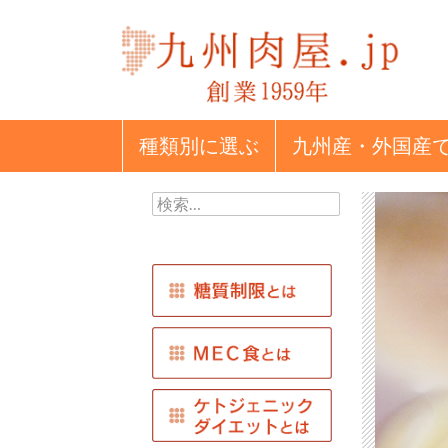
種類別
に選ぶ
九州産・外国産
検
索: