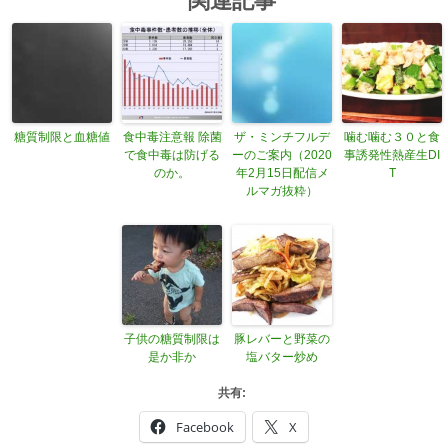
関連記事
糖質制限と血糖値
食中毒注意報 除菌
ザ・ミンチフルデ
噛む噛む３０と食
で食中毒は防げる
ーのご案内（2020
事誘発性熱産生DI
のか。
年2月15日配信メ
T
ルマガ抜粋）
子供の糖質制限は
豚レバーと野菜の
是か非か
塩バター炒め
共有:
Facebook
X