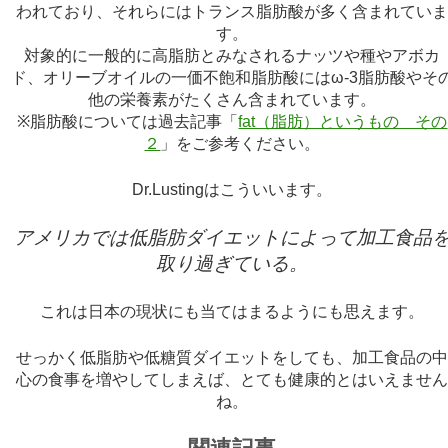
われており、それらにはトランス脂肪酸が多く含まれてい
す。
対象的に一般的に高脂肪とみなされるナッツや種やアボカ
ド、オリーブオイルの一価不飽和脂肪酸にはω-3脂肪酸やそ
他の栄養素がたくさん含まれています。
※脂肪酸については過去記事「
fat（脂肪）というもの その
２
」をご参考ください。
Dr.Lustingはこういいます。
アメリカでは低脂肪ダイエットによって加工食品
取り過ぎている。
これは日本の現状にも当てはまるようにも思えます。
せっかく低脂肪や低糖質ダイエットをしても、加工食品の
心の食事を増やしてしまえば、とても健康的とはいえませ
ね。