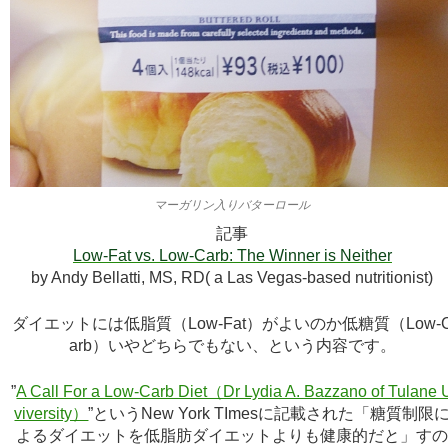
マーガリン入りバターロール
記事
Low-Fat vs. Low-Carb: The Winner is Neither
by Andy Bellatti, MS, RD( a Las Vegas-based nutritionist)
ダイエットには低脂質（Low-Fat）がよいのか低糖質（Low-
arb）いやどちらでもない、という内容です。
”
A Call For a Low-Carb Diet（Dr Lydia A. Bazzano of Tulane 
viversity）
”というNew York TImesに記載された「糖質制限
よるダイエットを低脂肪ダイエットよりも健康的だと」す