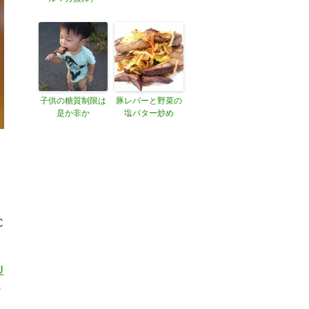
子供の糖質制限は
豚レバーと野菜の
是か非か
塩バター炒め
C
U
に
の