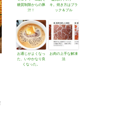
糖質制限からの豚
キ。焼き方はブラ
汁！
ック＆ブル
お通じがよくなっ
お肉の上手な解凍
た、いやかなり良
法
くなった。
て
う
確
は
そ