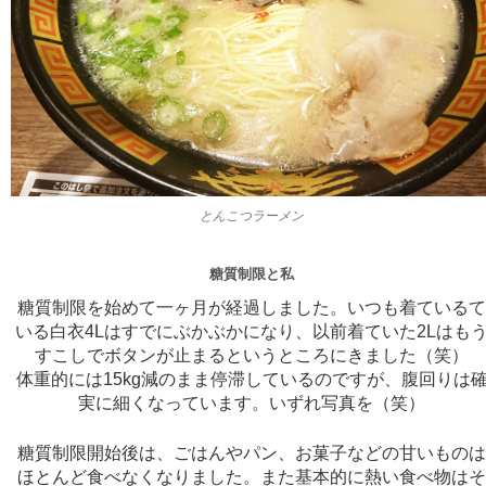
とんこつラーメン
糖質制限と私
糖質制限を始めて一ヶ月が経過しました。いつも着ている
いる白衣4Lはすでにぶかぶかになり、以前着ていた2Lはも
すこしでボタンが止まるというところにきました（笑）
体重的には15kg減のまま停滞しているのですが、腹回りは
実に細くなっています。いずれ写真を（笑）
糖質制限開始後は、ごはんやパン、お菓子などの甘いもの
ほとんど食べなくなりました。また基本的に熱い食べ物は