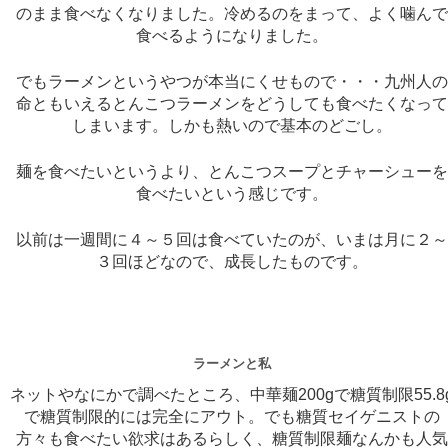
のまま食べなくなりました。冷めるのをまって、よく噛ん
食べるようになりました。
でもラーメンというやつが本当にくせもので・・・九州人
命ともいえるとんこつラーメンをどうしても食べたくなっ
しまいます。しかも熱いので基本のどごし。
麺を食べたいというより、とんこつスープとチャーシュー
食べたいという感じです。
以前は一週間に４～５回は食べていたのが、いまは月に２
３回ほどなので、成長したものです。
ラーメンと私
ネットやなにかで調べたところ、中華麺200gで糖質制限55.8
で糖質制限的には完全にアウト。でも糖質セイゲニストの
方々も食べたい欲求はあるらしく、糖質制限麺なんかも人