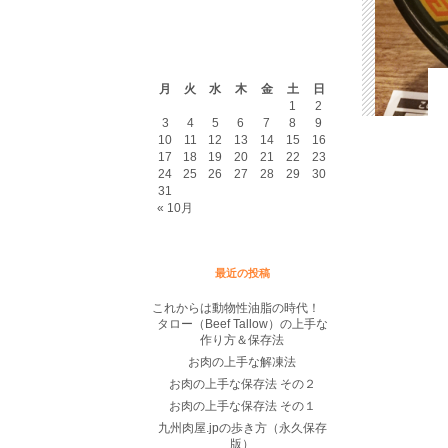
2026年8月
月
火
水
木
金
土
日
1
2
3
4
5
6
7
8
9
10
11
12
13
14
15
16
17
18
19
20
21
22
23
24
25
26
27
28
29
30
31
« 10月
最近の投稿
これからは動物性油脂の時代！
タロー（Beef Tallow）の上手な
作り方＆保存法
お肉の上手な解凍法
お肉の上手な保存法 その２
お肉の上手な保存法 その１
九州肉屋.jpの歩き方（永久保存
版）