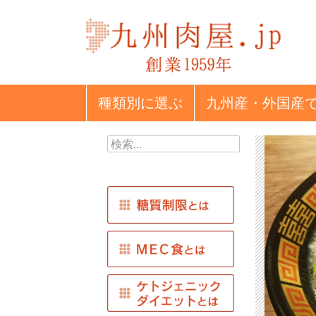
種類別
に選ぶ
九州産・外国産
検
索: