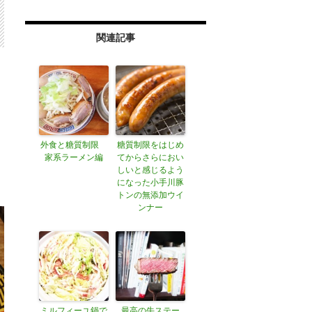
関連記事
外食と糖質制限
糖質制限をはじめ
家系ラーメン編
てからさらにおい
しいと感じるよう
になった小手川豚
トンの無添加ウイ
ンナー
ミルフィーユ鍋で
最高の牛ステー