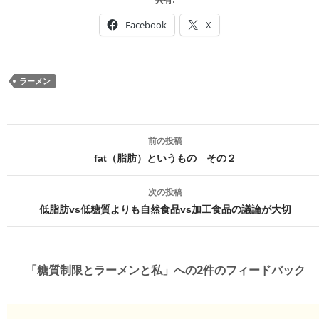
共有:
Facebook
X
ラーメン
投
前の投稿
稿
fat（脂肪）というもの その２
ナ
次の投稿
ビ
低脂肪vs低糖質よりも自然食品vs加工食品の議論が大切
ゲ
ー
「糖質制限とラーメンと私」への2件のフィードバック
シ
ョ