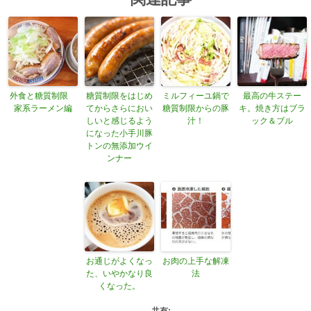
外食と糖質制限
糖質制限をはじめ
ミルフィーユ鍋で
最高の牛ステー
家系ラーメン編
てからさらにおい
糖質制限からの豚
キ。焼き方はブラ
しいと感じるよう
汁！
ック＆ブル
になった小手川豚
トンの無添加ウイ
ンナー
お通じがよくなっ
お肉の上手な解凍
た、いやかなり良
法
くなった。