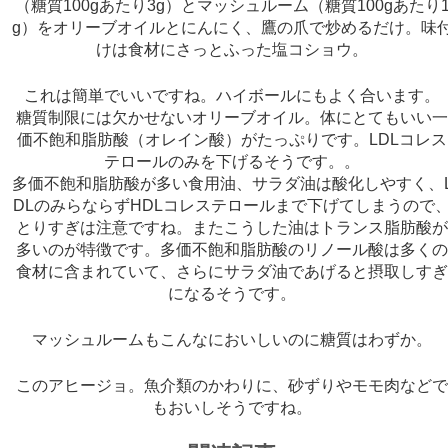
（糖質100gあたり3g）とマッシュルーム（糖質100gあたり
g）をオリーブオイルとにんにく、鷹の爪で炒めるだけ。味
けは食材にさっとふった塩コショウ。
これは簡単でいいですね。ハイボールにもよく合います。
糖質制限には欠かせないオリーブオイル。体にとてもいい
価不飽和脂肪酸（オレイン酸）がたっぷりです。LDLコレス
テロールのみを下げるそうです。。
多価不飽和脂肪酸が多い食用油、サラダ油は酸化しやすく、
DLのみらならずHDLコレステロールまで下げてしまうので
とりすぎは注意ですね。またこうした油はトランス脂肪酸
多いのが特徴です。多価不飽和脂肪酸のリノール酸は多く
食材に含まれていて、さらにサラダ油であげると摂取しす
になるそうです。
マッシュルームもこんなにおいしいのに糖質はわずか。
このアヒージョ。魚介類のかわりに、砂ずりやモモ肉など
もおいしそうですね。