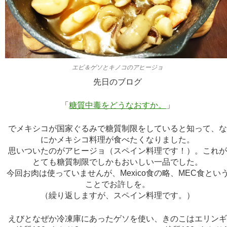
エビ＆ゲソとキノコのアヒージョ
先日のブログ
「
糖質中毒をどうなおすか。
」
でメキシコが国家ぐるみで糖質制限をしていると知って、
にかメキシコ料理が食べたくなりました。
思いついたのがアヒージョ（スペイン料理です！）。これ
とても糖質制限でしかもおいしい一品でした。
今回お肉は使っていませんが、Mexico食の略、MEC食とい
ことでお許しを。
（繰り返しますが、スペイン料理です。）
えびとなぜか冷凍庫にあったゲソを使い、きのこはエリン