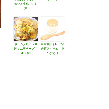
養学＆生化学の知
識
最近のお気に入り
糖質制限とMEC食
豚キム玉チーズで
必須アイテム：豚
MEC食♪
の脂とは
な
が
う
ギ