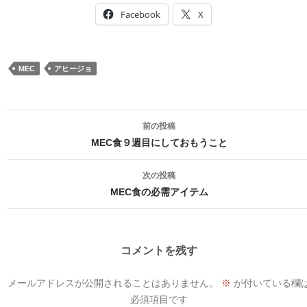
Facebook
X
MEC
アヒージョ
投
前の投稿
稿
MEC食９週目にしておもうこと
ナ
次の投稿
ビ
MEC食の必需アイテム
ゲ
ー
コメントを残す
シ
メールアドレスが公開されることはありません。
※
が付いている欄
ョ
必須項目です