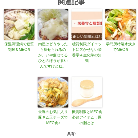
関連記事
保温調理鍋で糖質
肉屋はどうやった
糖質制限ダイエッ
学問所特製水炊き
制限＆MEC食
ら痩せられるの
トに欠かせない栄
でMEC食
か。いや痩せてる
養学＆生化学の知
ひとのほうが多い
識
んですけどね。
最近のお気に入り
糖質制限とMEC食
豚キム玉チーズで
必須アイテム：豚
MEC食♪
の脂とは
共有: