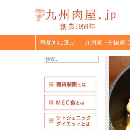
種類別
に選ぶ
九州産・外国産
検
索: