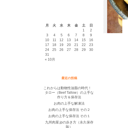
2026年8月
月
火
水
木
金
土
日
1
2
3
4
5
6
7
8
9
10
11
12
13
14
15
16
17
18
19
20
21
22
23
24
25
26
27
28
29
30
31
« 10月
最近の投稿
これからは動物性油脂の時代！
タロー（Beef Tallow）の上手な
作り方＆保存法
お肉の上手な解凍法
お肉の上手な保存法 その２
お肉の上手な保存法 その１
九州肉屋.jpの歩き方（永久保存
版）