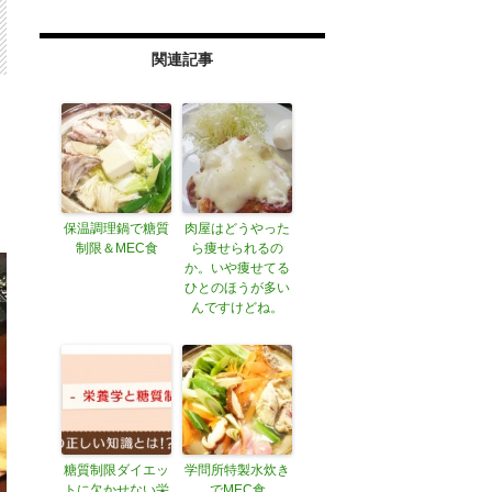
関連記事
保温調理鍋で糖質
肉屋はどうやった
制限＆MEC食
ら痩せられるの
か。いや痩せてる
ひとのほうが多い
んですけどね。
糖質制限ダイエッ
学問所特製水炊き
トに欠かせない栄
でMEC食