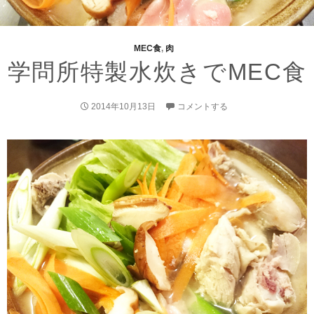
MEC食
,
肉
学問所特製水炊きでMEC食
2014年10月13日
コメントする