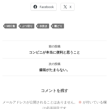
Facebook
X
MEC食
ぶつ切り
水炊き
雛どり
投
前の投稿
稿
コンビニが本当に便利と思うこと
ナ
次の投稿
ビ
歯垢がたまらない。
ゲ
ー
コメントを残す
シ
メールアドレスが公開されることはありません。
※
が付いている欄
ョ
は必須項目です