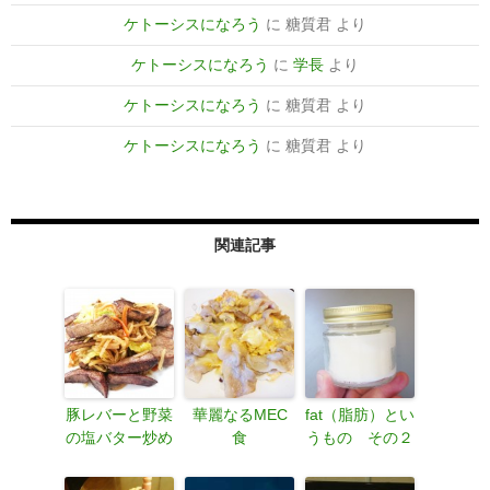
ケトーシスになろう
に
糖質君
より
ケトーシスになろう
に
学長
より
ケトーシスになろう
に
糖質君
より
ケトーシスになろう
に
糖質君
より
関連記事
豚レバーと野菜
華麗なるMEC
fat（脂肪）とい
の塩バター炒め
食
うもの その２