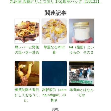
九州産 若鶏どりぶつ切り 1Kg真空パック【38131】
関連記事
豚レバーと野菜
華麗なるMEC
fat（脂肪）とい
の塩バター炒め
食
うもの その２
糖質制限６週目
副腎疲労（adre
赤身肉とはなん
にしておもうこ
nal fatigue）の
ぞや
と。
怖さ
共有: