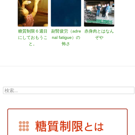
糖質制限６週目
副腎疲労（adre
赤身肉とはなん
にしておもうこ
nal fatigue）の
ぞや
と。
怖さ
検
索: