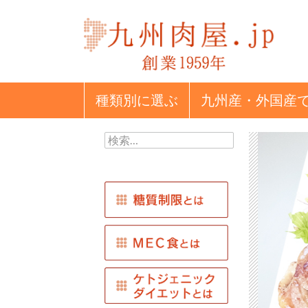
種類別
に選ぶ
九州産・外国産
検
索: