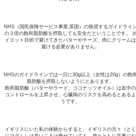
NHS（国民保険サービス事業,英国）の推奨するガイドライ
の３倍の飽和脂肪酸を摂取しても安全だということです。 
イエット目的で避けてきたバターやチーズ、肉にクリーム
避ける必要がありません。
NHSのガイドラインでは一日に30g以上（女性は20g）の飽
脂肪酸を摂取しないようにとあります。
飽和脂肪酸（バターやラード、ココナッツオイル）は血中
コントロールを上昇させ、心臓病のリスクを高めるとある
うです。
イギリスにいた私の体験からすると、イギリスの方々（と
にマダム）は若いころは痩せていても、歳とともに見事に