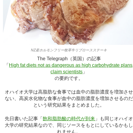
NZ産ホルモンフリー牧草牛リブロースステーキ
The Telegraph（英国）の記事
「
High fat diets not as dangerous as high carbohydrate plans
claim scientists
」
の要約です。
オハイオ大学は高脂肪な食事では血中の脂肪濃度を増加さ
ない、高炭水化物な食事が血中の脂肪濃度を増加させるの
という研究結果をまとめました。
先日書いた記事「
飽和脂肪酸の時代が到来
」も同じオハイ
大学の研究結果なので、同じソースをもとにしているかも
れません。