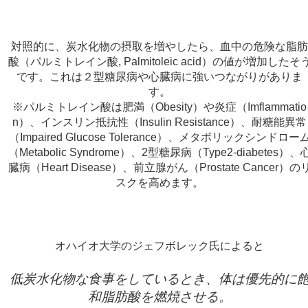
対照的に、炭水化物の摂取を増やしたら、血中の危険な脂
酸（パルミトレイン酸, Palmitoleic acid）の値が増加したそ
です。これは２型糖尿病や心臓病に強いつながりがありま
す。
※パルミトレイン酸は肥満（Obesity）や炎症（Imflammatio
n）、インスリン抵抗性（Insulin Resistance）、耐糖能異常
（Impaired Glucose Tolerance）、メタボリックシンドロー
（Metabolic Syndrome）、2型糖尿病（Type2-diabetes）、
臓病（Heart Disease）、前立腺がん（Prostate Cancer）の
スクを高めます。
オハイオ大学のジェフボレック氏によると
低炭水化物な食事をしているとき、体は優先的に
和脂肪酸を燃焼させる。