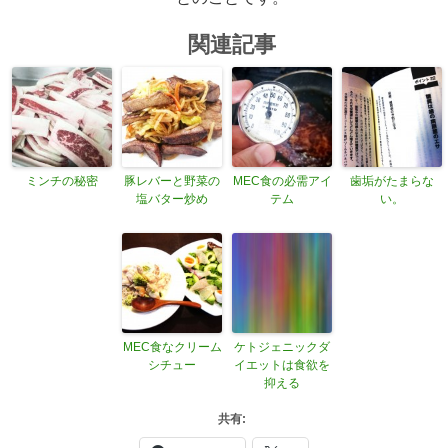
関連記事
ミンチの秘密
豚レバーと野菜の
MEC食の必需アイ
歯垢がたまらな
塩バター炒め
テム
い。
MEC食なクリーム
ケトジェニックダ
シチュー
イエットは食欲を
抑える
共有: