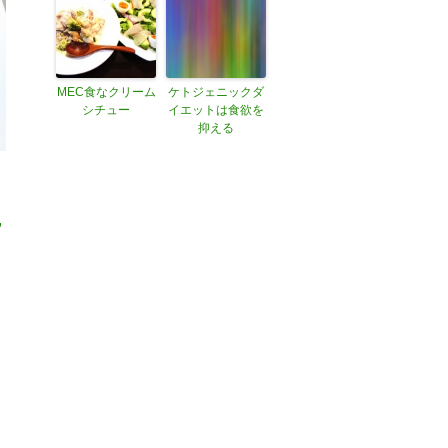
MEC食なクリーム
ケトジェニックダ
シチュー
イエットは食欲を
抑える
,
せ
だ
オ
し