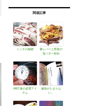
関連記事
ミンチの秘密
豚レバーと野菜の
塩バター炒め
MEC食の必需アイ
歯垢がたまらな
テム
い。