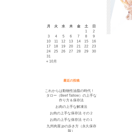
2026年8月
月
火
水
木
金
土
日
1
2
3
4
5
6
7
8
9
10
11
12
13
14
15
16
17
18
19
20
21
22
23
24
25
26
27
28
29
30
31
« 10月
最近の投稿
これからは動物性油脂の時代！
タロー（Beef Tallow）の上手な
作り方＆保存法
お肉の上手な解凍法
お肉の上手な保存法 その２
お肉の上手な保存法 その１
九州肉屋.jpの歩き方（永久保存
版）