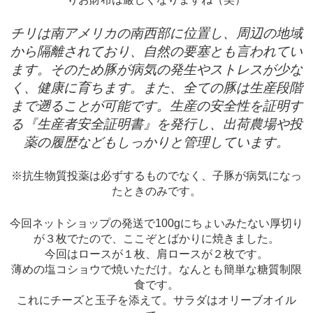
チリは南アメリカの南西部に位置し、周辺の地域
から隔離されており、自然の要塞とも言われてい
ます。そのため豚が病気の発生やストレスが少な
く、健康に育ちます。また、全ての豚は生産段階
まで遡ることが可能です。生産の安全性を証明す
る『生産者安全証明書』を発行し、出荷農場や投
薬の履歴などもしっかりと管理しています。
※抗生物質投薬は必ずするものでなく、子豚が病気になっ
たときのみです。
今回ネットショップの発送で100gにちょいみたない厚切り
が３枚でたので、ここぞとばかりに焼きました。
今回はロースが１枚、肩ロースが２枚です。
薄めの塩コショウで焼いただけ。なんとも簡単な糖質制限
食です。
これにチーズと玉子を添えて。サラダはオリーブオイル