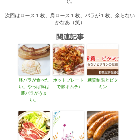
で。
次回はロース１枚、肩ロース１枚、バラが１枚、余らない
かなあ（笑）
関連記事
豚バラが食べた
ホットプレート
糖質制限とビタ
い。やっぱ豚は
で豚キムチ♪
ミン
豚バラがうま
い。