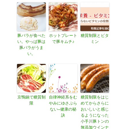
豚バラが食べた
ホットプレート
糖質制限とビタ
い。やっぱ豚は
で豚キムチ♪
ミン
豚バラがうま
い。
京鴨鍋で糖質制
自律神経系をむ
糖質制限をはじ
限
やみにゆさぶら
めてからさらに
ない–健康の秘
おいしいと感じ
訣
るようになった
小手川豚トンの
無添加ウインナ