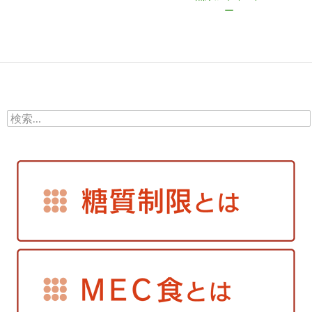
ー
検
索: