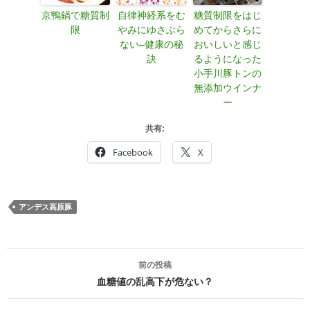
京鴨鍋で糖質制
自律神経系をむ
糖質制限をはじ
限
やみにゆさぶら
めてからさらに
ない–健康の秘
おいしいと感じ
訣
るようになった
小手川豚トンの
無添加ウインナ
ー
共有:
Facebook
X
アンデス高原豚
投
前の投稿
稿
血糖値の乱高下が危ない？
ナ